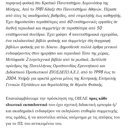
πυρηνική φυσική στο Κρατικό Πανεπιστήμιο Λομονόσοφ της
Μόσχας. Από το 1981 δίδαξε στο Πανεπιστήμιο Αθηνών. Πέρασε
από όλες τις ακαδημαϊκές βαθμίδες, από επιμελητής έως καθηγητής.
Έχει δημοσιεύσει περισσότερες από 60 επιστημονικές εργασίες σε
διεθνή περιοδικά και συμμετείχε σε περισσότερα από 50
επιστημονικά συνέδρια. Έχει γράψει 4 πανεπιστημιακά εγχειρίδια,
ένα εκλαϊκευτικό βιβλίο φυσικής και συμμετείχε στη συγγραφή
βιβλίων φυσικής για το Λύκειο. Δημοσίευσε πολλά άρθρα γενικού
ενδιαφέροντος στον ημερήσιο και περιοδικό Τύπο της χώρας.
Μετέφρασε 2 λογοτεχνικά βιβλία από τα ρωσικά. Διετέλεσε
πρόεδρος της Πανελλήνιας Ομοσπονδίας Ερευνητικού και
Διδακτικού Προσωπικού (ΠΟΣΔΕΠ) Α.Ε.Ι. από το 1998 έως το
2004. Υπήρξε για αρκετά χρόνια μέλος της Κεντρικής Επιτροπής
Γενικών Εξετάσεων και θεματοδότης σε θέματα Φυσικής.
Επαναλαμβάνουμε την πρόσκληση της ΟΙΕΛΕ
προς κάθε
ιδιωτικό εκπαιδευτικό
που έχει σχετική διδακτική εμπειρία ή/
και ακαδημαϊκό ενδιαφέρον να εκδηλώσει επιθυμία συμμετοχής
στις ομάδες, ή να αποστείλει απλώς υπόμνημα με τις απόψεις του
για το ΠΣ του αντικειμένου του.