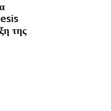
α
esis
ξη της