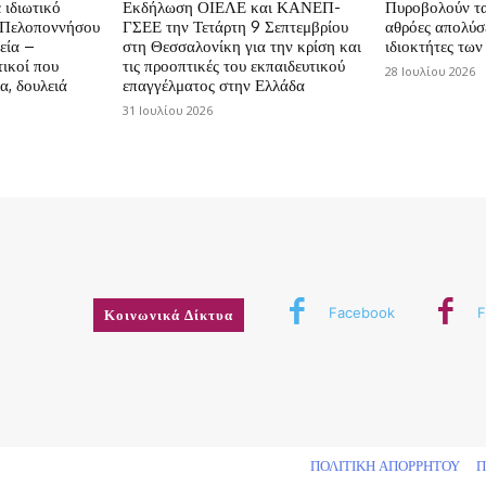
 ιδιωτικό
Εκδήλωση ΟΙΕΛΕ και ΚΑΝΕΠ-
Πυροβολούν τα 
ς Πελοποννήσου
ΓΣΕΕ την Τετάρτη 9 Σεπτεμβρίου
αθρόες απολύσε
εία –
στη Θεσσαλονίκη για την κρίση και
ιδιοκτήτες των
ικοί που
τις προοπτικές του εκπαιδευτικού
28 Ιουλίου 2026
α, δουλειά
επαγγέλματος στην Ελλάδα
31 Ιουλίου 2026
Facebook
F
Κοινωνικά Δίκτυα
δικαιώματος
ΠΟΛΙΤΙΚΗ ΑΠΟΡΡΗΤΟΥ
Π