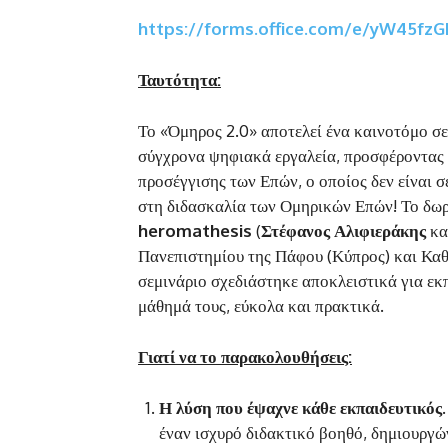
https://forms.office.com/e/yW45fz
Ταυτότητα:
Το «Όμηρος 2.0» αποτελεί ένα καινοτόμο σε
σύγχρονα ψηφιακά εργαλεία, προσφέροντας 
προσέγγισης των Επών, ο οποίος δεν είναι 
στη διδασκαλία των Ομηρικών Επών! Το δωρ
heromathesis
(
Στέφανος Αλιφιεράκης
κα
Πανεπιστημίου της Πάφου (Κύπρος) και Κα
σεμινάριο σχεδιάστηκε αποκλειστικά για εκ
μάθημά τους, εύκολα και πρακτικά.
Γιατί να το παρακολουθήσεις:
Η λύση που έψαχνε κάθε εκπαιδευτικός
έναν ισχυρό διδακτικό βοηθό, δημιουργώ