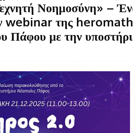
Τεχνητή Νοημοσύνη» – Έν
ον webinar της heromath
ου Πάφου με την υποστήρι