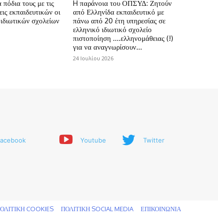
πόδια τους με τις
H παράνοια του ΟΠΣΥΔ: Ζητούν
ις εκπαιδευτικών οι
από Ελληνίδα εκπαιδευτικό με
 ιδιωτικών σχολείων
πάνω από 20 έτη υπηρεσίας σε
ελληνικό ιδιωτικό σχολείο
πιστοποίηση ….ελληνομάθειας (!)
για να αναγνωρίσουν...
24 Ιουλίου 2026
acebook
Youtube
Twitter
ΟΛΙΤΙΚΗ COOKIES
ΠΟΛΙΤΙΚΗ SOCIAL MEDIA
ΕΠΙΚΟΙΝΩΝΙΑ