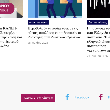
Ανακοινώσεις
Ανακοινώσεις
αι ΚΑΝΕΠ-
Πυροβολούν τα πόδια τους με τις
H παράνοια τ
 Σεπτεμβρίου
αθρόες απολύσεις εκπαιδευτικών οι
από Ελληνίδα 
 την κρίση και
ιδιοκτήτες των ιδιωτικών σχολείων
πάνω από 20 έ
κπαιδευτικού
ελληνικό ιδιωτ
28 Ιουλίου 2026
Ελλάδα
πιστοποίηση …
για να αναγνωρ
24 Ιουλίου 2026
Facebook
F
Κοινωνικά Δίκτυα