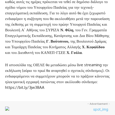
καθώς αυτές τις ημέρες πρόκειται να τεθεί σε δημόσιο διάλογο το
σχέδιο νόμου του Υπουργείου Παιδείας για την τεχνική-
επαγγελματική εκπαίδευση. Για το λόγο αυτό θα έχει ξεχωριστό
ενδιαφέρον η συζήτηση που θα ακολουθήσει μετά την παρουσίαση
της έκθεσης με τη συμμετοχή του πρώην Υπουργού Παιδείας και
Βουλευτή Α’ Αθήνας του ΣΥΡΙΖΑ
Ν. Φίλη
, του Γεν. Γραμματέα
Επαγγελματικής Εκπαίδευσης, Κατάρτισης και Δια Βίου Μάθησης
του Υπουργείου Παιδείας
Γ. Βούτσινου,
της Βουλευτού Δράμας
και Τομεάρχη Παιδείας του Κινήματος Αλλαγής
Χ. Κεφαλίδου
και του Διευθυντή του ΚΑΝΕΠ-ΓΣΕΕ
Χ. Γούλα
.
Η ιστοσελίδα της ΟΙΕΛΕ θα μεταδώσει μέσω live streaming την
εκδήλωση (αύριο το πρωί θα αναρτηθεί ο σχετικός σύνδεσμος). Οι
ενδιαφερόμενοι να συμμετέχουν μπορούν να το πράξουν κάνοντας
ηλεκτρονική εγγραφή πατώντας στον ακόλουθο σύνδεσμο:
https://bit.ly/3jw38AA
- Advertisement -