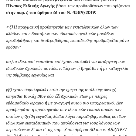
Πίνακες Ειδικής Αγωγής
βάσει των προϋποθέσεων που ορίζονται
στην παρ. ζ του άρθρου 61 του Ν. 4589/2019
:
« ζ) Η πραγματική προϋπηρεσία των εκπαιδευτικών όλων των
κλάδων και ειδικοτήτων των ιδιωτικών σχολικών μονάδων
πρωτοβάθμιας και δευτεροβάθμιας εκπαίδευσης προσμετράται μόνο
εφόσον:
αα) οι ιδιωτικοί εκπαιδευτικοί έχουν απολυθεί για κατάργηση των
ιδιωτικών σχολικών μονάδων, τάξεων ή τμημάτων ή με καταγγελία
της σύμβασης εργασίας και
ββ) έχουν συμπληρώσει κατά την ημέρα της απόλυσης συνεχή
υπηρεσία τουλάχιστον δύο (2) σχολικών ετών με πλήρες
εβδομαδιαίο ωράριο ή με αναγωγή αυτού στο υποχρεωτικό. Δεν
προσμετράται η προϋπηρεσία των ιδιωτικών εκπαιδευτικών των
οποίων η σχέση εργασίας λύεται λόγω παραίτησης, καθώς και των
ιδιωτικών εκπαιδευτικών που απολύονται για τους λόγους των
περιπτώσεων δ΄ και ε΄ της παρ. 3 του άρθρου 30 του ν. 682/1977