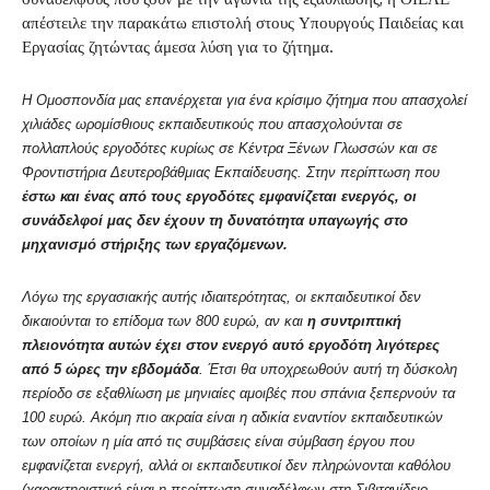
απέστειλε την παρακάτω επιστολή στους Υπουργούς Παιδείας και
Εργασίας ζητώντας άμεσα λύση για το ζήτημα.
Η Ομοσπονδία μας επανέρχεται για ένα κρίσιμο ζήτημα που απασχολεί
χιλιάδες ωρομίσθιους εκπαιδευτικούς που απασχολούνται σε
πολλαπλούς εργοδότες κυρίως σε Κέντρα Ξένων Γλωσσών και σε
Φροντιστήρια Δευτεροβάθμιας Εκπαίδευσης. Στην περίπτωση που
έστω και ένας από τους εργοδότες εμφανίζεται ενεργός, οι
συνάδελφοί μας δεν έχουν τη δυνατότητα υπαγωγής στο
μηχανισμό στήριξης των εργαζόμενων.
Λόγω της εργασιακής αυτής ιδιαιτερότητας, οι εκπαιδευτικοί δεν
δικαιούνται το επίδομα των 800 ευρώ, αν και
η συντριπτική
πλειονότητα αυτών έχει στον ενεργό αυτό εργοδότη λιγότερες
από 5 ώρες την εβδομάδα
. Έτσι θα υποχρεωθούν αυτή τη δύσκολη
περίοδο σε εξαθλίωση με μηνιαίες αμοιβές που σπάνια ξεπερνούν τα
100 ευρώ. Ακόμη πιο ακραία είναι η αδικία εναντίον εκπαιδευτικών
των οποίων η μία από τις συμβάσεις είναι σύμβαση έργου που
εμφανίζεται ενεργή, αλλά οι εκπαιδευτικοί δεν πληρώνονται καθόλου
(χαρακτηριστική είναι η περίπτωση συναδέλφων στη Σιβιτανίδειο