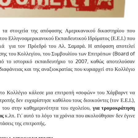
τα στοιχεία της απόφασης Αμερικανικού δικαστηρίου που
του Ελληνοαμερικανικού Εκπαιδευτικού Ιδρύματος (Ε.Ε.Ι.) που
ικά για τον Πρόεδρό του Αλ. Σαμαρά. Η απόφαση αποτελεί
ησης του Κολλεγίου, του Συμβουλίου των Επιτρόπων (Board of
πό το ιστορικό εκπαιδευτήριο το 2007, καθώς αποτελούσαν
αδιαφάνειας και της αναξιοκρατίας που κυριαρχεί στο Κολλέγιο
7 το Κολλέγιο κάλεσε μια επιτροπή «σοφών» του Χάρβαρντ να
τροπής δεν ευχαρίστησε καθόλου τους διοικούντες (τον Ε.Ε.Ι.),
 του στην καθημερινότητα του σχολείου,
για τρομοκράτηση
ίας
κ.λπ. Γι’ αυτό το λόγο τα χρόνια που ακολούθησαν δεν έγινε
τάσεις της επιτροπής.