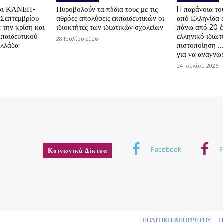
αι ΚΑΝΕΠ-
Πυροβολούν τα πόδια τους με τις
H παράνοια τ
 Σεπτεμβρίου
αθρόες απολύσεις εκπαιδευτικών οι
από Ελληνίδα 
 την κρίση και
ιδιοκτήτες των ιδιωτικών σχολείων
πάνω από 20 έ
κπαιδευτικού
ελληνικό ιδιωτ
28 Ιουλίου 2026
Ελλάδα
πιστοποίηση …
για να αναγνωρ
24 Ιουλίου 2026
Facebook
F
Κοινωνικά Δίκτυα
δικαιώματος
ΠΟΛΙΤΙΚΗ ΑΠΟΡΡΗΤΟΥ
Π