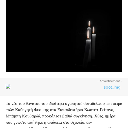
- Advertisement -
Το νέο του θανάτου του ιδιαίτερα αγαπητού συναδέλφου, επί σειρά
ετών Καθηγητή Φυσικής στα Εκπαιδευτήρια Κωστέα-Γείτονα,
Μπάμπη Κουβαρδά, προκάλεσε βαθιά συγκίνηση. Χθες, ημέρα
που γνωστοποιήθηκε η απώλεια στο σχολείο, δεν