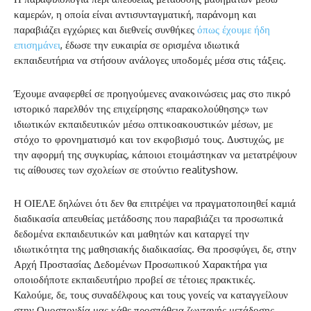
καμερών, η οποία είναι αντισυνταγματική, παράνομη και
παραβιάζει εγχώριες και διεθνείς συνθήκες
όπως έχουμε ήδη
επισημάνει
, έδωσε την ευκαιρία σε ορισμένα ιδιωτικά
εκπαιδευτήρια να στήσουν ανάλογες υποδομές μέσα στις τάξεις.
Έχουμε αναφερθεί σε προηγούμενες ανακοινώσεις μας στο πικρό
ιστορικό παρελθόν της επιχείρησης «παρακολούθησης» των
ιδιωτικών εκπαιδευτικών μέσω οπτικοακουστικών μέσων, με
στόχο το φρονηματισμό και τον εκφοβισμό τους. Δυστυχώς, με
την αφορμή της συγκυρίας, κάποιοι ετοιμάστηκαν να μετατρέψουν
τις αίθουσες των σχολείων σε στούντιο realityshow.
Η ΟΙΕΛΕ δηλώνει ότι δεν θα επιτρέψει να πραγματοποιηθεί καμιά
διαδικασία απευθείας μετάδοσης που παραβιάζει τα προσωπικά
δεδομένα εκπαιδευτικών και μαθητών και καταργεί την
ιδιωτικότητα της μαθησιακής διαδικασίας. Θα προσφύγει, δε, στην
Αρχή Προστασίας Δεδομένων Προσωπικού Χαρακτήρα για
οποιοδήποτε εκπαιδευτήριο προβεί σε τέτοιες πρακτικές.
Καλούμε, δε, τους συναδέλφους και τους γονείς να καταγγείλουν
στην Ομοσπονδία μας κάθε προσπάθεια ζωντανής μετάδοσης