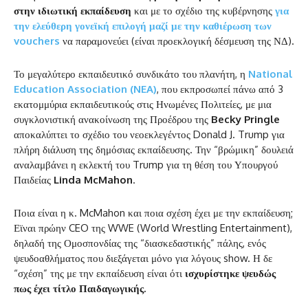
στην ιδιωτική εκπαίδευση
και με το σχέδιο της κυβέρνησης
για
την ελεύθερη γονεϊκή επιλογή μαζί με την καθιέρωση των
vouchers
να παραμονεύει (είναι προεκλογική δέσμευση της ΝΔ).
Το μεγαλύτερο εκπαιδευτικό συνδικάτο του πλανήτη, η
National
Education Association (NEA)
, που εκπροσωπεί πάνω από 3
εκατομμύρια εκπαιδευτικούς στις Ηνωμένες Πολιτείες, με μια
συγκλονιστική ανακοίνωση της Προέδρου της
Becky Pringle
αποκαλύπτει το σχέδιο του νεοεκλεγέντος Donald J. Trump για
πλήρη διάλυση της δημόσιας εκπαίδευσης. Την “βρώμικη” δουλειά
αναλαμβάνει η εκλεκτή του Trump για τη θέση του Υπουργού
Παιδείας
Linda McMahon
.
Ποια είναι η κ. McMahon και ποια σχέση έχει με την εκπαίδευση;
Εϊναι πρώην CEO της WWE (World Wrestling Entertainment),
δηλαδή της Ομοσπονδίας της “διασκεδαστικής” πάλης, ενός
ψευδοαθλήματος που διεξάγεται μόνο για λόγους show. Η δε
“σχέση” της με την εκπαίδευση είναι ότι
ισχυρίστηκε ψευδώς
πως έχει τίτλο Παιδαγωγικής.