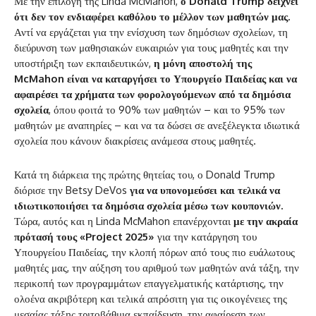
Με την επιλογή της Linda McMahon,
ο Donald Trump δείχνει
ότι δεν τον ενδιαφέρει καθόλου το μέλλον των μαθητών μας.
Αντί να εργάζεται για την ενίσχυση των δημόσιων σχολείων, τη
διεύρυνση των μαθησιακών ευκαιριών για τους μαθητές και την
υποστήριξη των εκπαιδευτικών,
η μόνη αποστολή της
McMahon είναι να καταργήσει το Υπουργείο Παιδείας και να
αφαιρέσει τα χρήματα των φορολογούμενων από τα δημόσια
σχολεία
, όπου φοιτά το 90% των μαθητών – και το 95% των
μαθητών με αναπηρίες – και να τα δώσει σε ανεξέλεγκτα ιδιωτικά
σχολεία που κάνουν διακρίσεις ανάμεσα στους μαθητές.
Κατά τη διάρκεια της πρώτης θητείας του, ο Donald Trump
διόρισε την Betsy DeVos
για να υπονομεύσει και τελικά να
ιδιωτικοποιήσει τα δημόσια σχολεία μέσω των κουπονιών.
Τώρα, αυτός και η Linda McMahon επανέρχονται
με την ακραία
πρότασή τους «Project 2025»
για την κατάργηση του
Υπουργείου Παιδείας, την κλοπή πόρων από τους πιο ευάλωτους
μαθητές μας, την αύξηση του αριθμού των μαθητών ανά τάξη, την
περικοπή των προγραμμάτων επαγγελματικής κατάρτισης, την
ολοένα ακριβότερη και τελικά απρόσιτη για τις οικογένειες της
μεσαίας τάξης τριτοβάθμια εκπαίδευση, την αφαίρεση των