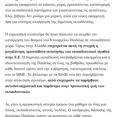
μερικώς εφαρμοστεί σε κάποιες χώρες προκαλώντας καταστροφή
στα εκπαιδευτικά συστήματα και γιγαντώνοντας τις ανισότητες.
Εδώ, βέβαια, δεν μιλάμε για μερική, αλλά για ολική εφαρμογή,
άρα για επίσημη κατάργηση της δημόσιας εκπαίδευσης.
H ευρωπαϊκή κουλτούρα θα ήταν δύσκολο να ανεχθεί την
κατάργηση του θεσμού του Υπουργείου Παιδείας σε οποιαδήποτε
χώρα. Όμως στην Ελλάδα
επιχειρείται αυτή τη στιγμή η
μεγαλύτερη προσπάθεια εκποίησης του εκπαιδευτικού αγαθού
στην Ε.Ε.
Η δημόσια εκπαίδευση υποβαθμίζεται εσκεμμένα και η
ιδιωτικοποίηση της Παιδείας σε όλες τις βαθμίδες προωθείται με
κάθε δυνατό τρόπο από την κυβέρνηση, οικονομικούς κύκλους
και τα ΜΜΕ. Το βλέπουμε με τα funds που δεν περιορίζονται
στην απόκτηση σχολείων,
αλλά επιχειρούν να παρέμβουν
αντισυνταγματικά και παράνομα στην προσωπική ζωή των
εκπαιδευτικών.
Ας γίνει η αμερικανική ιστορία τρόμου ένα μάθημα σε όλες και
όλους, εκπαιδευτικούς, γονείς, πολίτες. Ο κατήφορος διάλυσης της
δημόσιας Παιδείας πρέπει να ανακοπεί με κάθε τρόπο.