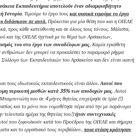
σάκεια Εκπαιδευτήρια αποτελούν έναν αδιαμφισβήτητο
κή Ιστορία
. Τιμούμε το έργο τους
και φυσικά τιμούμε το έργο
υ διδάσκουν σε αυτά.
Πρόκειται για μία θέση που και η ΟΙΕΛΕ
κά, προς κάθε κατεύθυνση και σε όλους τους τόνους. Μάλιστα,
τού και της ΟΙΕΛΕ σχετικά με το θέμα των Αρσακείων,
ασμός του στο έργο των συναδέλφων μας.
Καμία εγκάθετη
ν ανθρώπων δεν μπορεί να προκαλέσει το παραμικρό ρήγμα
ν Σύλλογο των Εκπαιδευτικών του Αρσακείου και δεν είναι ικανή
και τους ιδιωτικούς εκπαιδευτικούς είναι άλλοι.
Αυτοί που
νομη περικοπή μισθών κατά 35%
των αποδοχών μας
. Αυτοί
παμπινιώτη που σε 4 μήνες θητείας επιχείρησε σε τρία (!)
γασίας και το μόνο που νομοθέτησε πέρα από την με παράνομο
ν τελευταία ημέρα της θητείας του!)
ήταν συντεχνιακές
υτοί που ξιφουλκούν κατά του Προέδρου της ΟΙΕΛΕ και σήμερα
ματα και το εργασιακό τους περιβάλλον,
ποια στάση κράτησαν