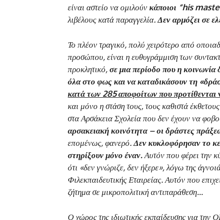
είναι αστείο να ομιλούν
κάποιοι “
his
maste
λιβέλους κατά παραγγελία.
Δεν αρμόζει σε ε
Το πλέον τραγικό, πολύ χειρότερο από οποι
προσώπου, είναι η ευθυγράμμιση των συντακ
προκλητικό,
σε μια περίοδο που η κοινωνία 
όλα στο φως και να καταδικάσουν τη «δρά
κατά των 285 αποφοίτων που προτίθενται
και μόνο η στάση τους, τους καθιστά έκθετου
στα Αρσάκεια Σχολεία που δεν έχουν να φοβο
αρσακειακή κοινότητα – οι δράστες πράξε
επομένως, φανερό.
Δεν κυκλοφόρησαν το κεί
στηρίξουν μόνο έναν.
Αυτόν που φέρει την κύ
ότι «δεν γνώριζε, δεν ήξερε», λόγω της άγνοι
Φιλεκπαιδευτικής Εταιρείας. Αυτόν που επιχε
ζήτημα σε μικροπολιτική αντιπαράθεση…
Ο χώρος της ιδιωτικής εκπαίδευσης για την