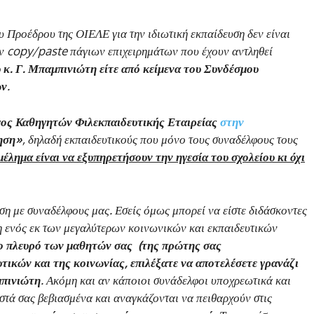
ου Προέδρου της ΟΙΕΛΕ για την ιδιωτική εκπαίδευση δεν είναι
ύν
copy
/
paste
πάγιων επιχειρημάτων που έχουν αντληθεί
υ κ. Γ. Μπαμπινιώτη είτε από κείμενα του Συνδέσμου
ών
.
γος Καθηγητών Φιλεκπαιδευτικής Εταιρείας
στην
κηση»
, δηλαδή εκπαιδευτικούς που μόνο τους συναδέλφους τους
έλημα είναι να εξυπηρετήσουν την ηγεσία του σχολείου κι όχι
ση με συναδέλφους μας. Εσείς όμως μπορεί να είστε διδάσκοντες
νη ενός εκ των μεγαλύτερων κοινωνικών και εκπαιδευτικών
το πλευρό των μαθητών σας (της πρώτης σας
τικών και της κοινωνίας, επιλέξατε να αποτελέσετε γρανάζι
μπινιώτη
. Ακόμη και αν κάποιοι συνάδελφοι υποχρεωτικά και
τά σας βεβιασμένα και αναγκάζονται να πειθαρχούν στις