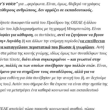
r
’
s
voice
”
για …φερέφωνα. Είναι, όμως, θλιβερό να γράφεις
λεύθερους ανθρώπους, δεν αρμόζει σε εκπαιδευτικούς.
αδήποτε συκοφαντία κατά του Προέδρου της ΟΙΕΛΕ ή άλλου
τών του λιβελογραφήματος με τη γραμμή Μπαμπινιώτη. Είναι
διψάει για κάθαρση
, οι συντάκτες,
αντί να ζητήσουν να βγουν
ση» Λιγνάδη
(ή και άλλων την επίμαχη περίοδο)
να επιτίθενται
να καταγγείλουν περιστατικά
που βίωσαν ή γνωρίζουν
.
Αυτή
ς στα μάτια της κοινής γνώμης, ιδίως όμως των συναδέλφων τους
ύνται τίποτε,
διότι είναι συγκεκριμένοι – και γνωστοί στην
ων, πολλές εκ των οποίων συνέβησαν προ πολλών ετών
. Είναι,
μενο για να στηρίξουν τους συναδέλφους, αλλά για να
ρια ευθύνη για όσα συνέβησαν με την ανοχή του (ή, αν δεχτούμε
άς του). Αυτόν που σήμερα δεν θα έπρεπε να είναι στην ηγεσία της
ιρεί να μετατρέψει ένα καθαρά κοινωνικό και εκπαιδευτικό
 ΟΙΕΛΕ αποτελεί χώρο παροχής κοινωνικού αγαθού, χώρος