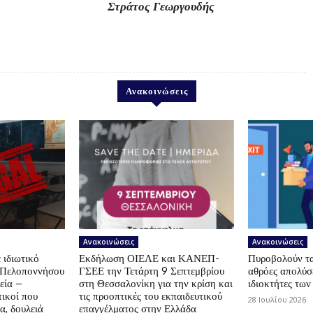
ράτος Γεωργουδής
Ανακοινώσεις
Ανακοινώσεις
Ανακοινώσεις
 ιδιωτικό
Εκδήλωση ΟΙΕΛΕ και ΚΑΝΕΠ-
Πυροβολούν τα 
ς Πελοποννήσου
ΓΣΕΕ την Τετάρτη 9 Σεπτεμβρίου
αθρόες απολύσε
εία –
στη Θεσσαλονίκη για την κρίση και
ιδιοκτήτες των
ικοί που
τις προοπτικές του εκπαιδευτικού
28 Ιουλίου 2026
α, δουλειά
επαγγέλματος στην Ελλάδα