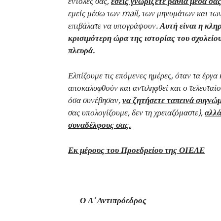
εντολές σας,
εσείς γνωρίζετε βαθιά μέσα σα
εμείς μέσω των
mail
, των μηνυμάτων και των
επιβάλατε να υπογράψουν.
Αυτή είναι η κλη
κρισιμότερη ώρα της ιστορίας του σχολείο
πλευρά.
Ελπίζουμε τις επόμενες ημέρες, όταν τα έργα 
αποκαλυφθούν και αντιληφθεί και ο τελευταίος
όσα συνέβησαν,
να ζητήσετε ταπεινά συγνώ
σας υπολογίζουμε, δεν τη χρειαζόμαστε),
αλλά
συναδέλφους σας.
Εκ μέρους του Προεδρείου της ΟΙΕΛΕ
Ο Α’ Αντιπρόεδρος Ο Υπεύθυ