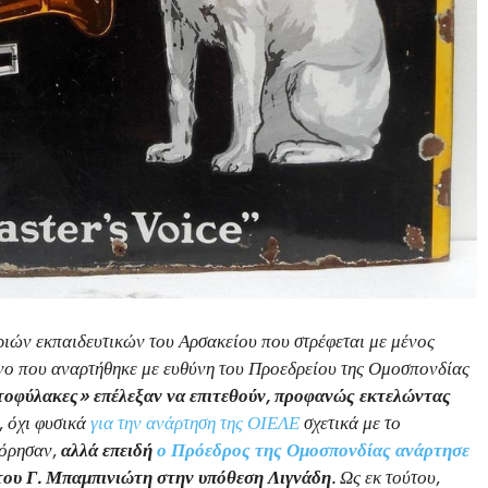
ριών εκπαιδευτικών του Αρσακείου που στρέφεται με μένος
νο που αναρτήθηκε με ευθύνη του Προεδρείου της Ομοσπονδίας
τοφύλακες» επέλεξαν να επιτεθούν, προφανώς εκτελώντας
, όχι φυσικά
για την ανάρτηση της ΟΙΕΛΕ
σχετικά με το
φόρησαν,
αλλά επειδή
ο Πρόεδρος της Ομοσπονδίας ανάρτησε
του Γ. Μπαμπινιώτη στην υπόθεση Λιγνάδη
. Ως εκ τούτου,