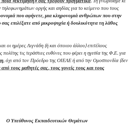
ς ποια «εκτίμηση» σας τρέφουν πραγματικά
. Τη γνωρίσαμε κι
 τηλεφωνημάτων οργής και αηδίας για το κείμενο που τους
ρονομιά που αφήνετε, μια κληρονομιά ανθρώπων που στην
υ σας επιλέξατε από μικροψυχία ή δουλικότητα τη λάθος
και οι ημέρες Λιγνάδη (ή και όποιου άλλου) επιτέλους
 πολίτης τις τεράστιες ευθύνες που φέρει η ηγεσία της Φ.Ε. για
μη
, όχι από τον Πρόεδρο της ΟΙΕΛΕ ή από την Ομοσπονδία (δεν
 από τους μαθητές σας, τους γονείς τους και τους
νος Εκπαιδευτικών Θεμάτων