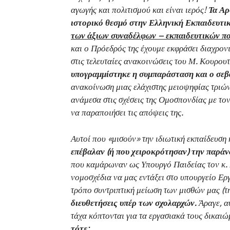
αγωγής και πολιτισμού και είναι ιερός!
Τα Αρ
ιστορικό θεσμό στην Ελληνική Εκπαιδευτι
των άξιων συναδέλφων – εκπαιδευτικών πο
και ο Πρόεδρός της έχουμε εκφράσει διαχρονι
στις τελευταίες ανακοινώσεις του Μ. Κουρου
υπογραμμίστηκε η συμπαράσταση και ο σεβ
ανακοίνωση μιας ελάχιστης μειοψηφίας τριώ
ανάμεσα στις σχέσεις της Ομοσπονδίας με το
να παραποιήσει τις απόψεις της.
Αυτοί που «μισούν» την ιδιωτική εκπαίδευση 
επέβαλαν (ή που χειροκρότησαν) την παρά
που καμάρωναν ως Υπουργό Παιδείας τον κ. Μ
νομοσχέδια να μας εντάξει στο υπουργείο Ερ
τρόπο συντριπτική μείωση των μισθών μας (τη
διευθετήσεις υπέρ των σχολαρχών.
Άραγε, α
τάχα κόπτονται για τα εργασιακά τους δικαιώ
τότε;