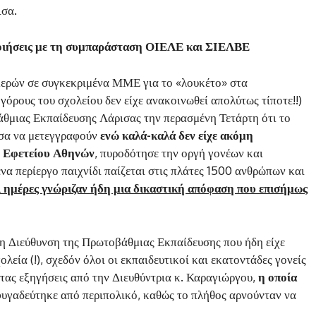
ισα.
ποιήσεις με τη συμπαράσταση ΟΙΕΛΕ και ΣΙΕΛΒΕ
μερών σε συγκεκριμένα ΜΜΕ για το «λουκέτο» στα
όρους του σχολείου δεν είχε ανακοινωθεί απολύτως τίποτε!!)
άθμιας Εκπαίδευσης Λάρισας την περασμένη Τετάρτη ότι το
μεσα να μετεγγραφούν
ενώ καλά-καλά δεν είχε ακόμη
ύ Εφετείου Αθηνών
, πυροδότησε την οργή γονέων και
να περίεργο παιχνίδι παίζεται στις πλάτες 1500 ανθρώπων και
ι ημέρες γνώριζαν ήδη μια δικαστική απόφαση που επισήμως
η Διεύθυνση της Πρωτοβάθμιας Εκπαίδευσης που ήδη είχε
λεία (!), σχεδόν όλοι οι εκπαιδευτικοί και εκατοντάδες γονείς
τας εξηγήσεις από την Διευθύντρια κ. Καραγιώργου,
η οποία
φυγαδεύτηκε από περιπολικό, καθώς το πλήθος αρνούνταν να