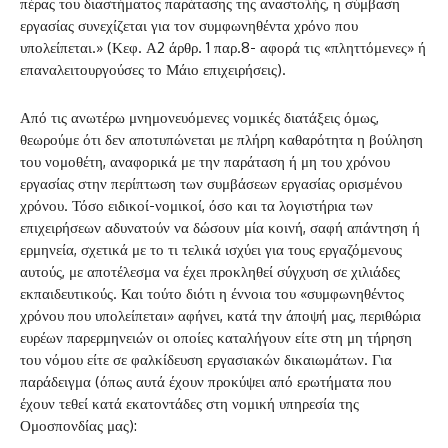
πέρας του διαστήματος παράτασης της αναστολής, η σύμβαση
εργασίας συνεχίζεται για τον συμφωνηθέντα χρόνο που
υπολείπεται.» (Κεφ. Α2 άρθρ. 1 παρ.8- αφορά τις «πληττόμενες» ή
επαναλειτουργούσες το Μάιο επιχειρήσεις).
Από τις ανωτέρω μνημονευόμενες νομικές διατάξεις όμως,
θεωρούμε ότι δεν αποτυπώνεται με πλήρη καθαρότητα η βούληση
του νομοθέτη, αναφορικά με την παράταση ή μη του χρόνου
εργασίας στην περίπτωση των συμβάσεων εργασίας ορισμένου
χρόνου. Τόσο ειδικοί-νομικοί, όσο και τα λογιστήρια των
επιχειρήσεων αδυνατούν να δώσουν μία κοινή, σαφή απάντηση ή
ερμηνεία, σχετικά με το τι τελικά ισχύει για τους εργαζόμενους
αυτούς, με αποτέλεσμα να έχει προκληθεί σύγχυση σε χιλιάδες
εκπαιδευτικούς. Και τούτο διότι η έννοια του «συμφωνηθέντος
χρόνου που υπολείπεται» αφήνει, κατά την άποψή μας, περιθώρια
ευρέων παρερμηνειών οι οποίες καταλήγουν είτε στη μη τήρηση
του νόμου είτε σε φαλκίδευση εργασιακών δικαιωμάτων. Για
παράδειγμα (όπως αυτά έχουν προκύψει από ερωτήματα που
έχουν τεθεί κατά εκατοντάδες στη νομική υπηρεσία της
Ομοσπονδίας μας):