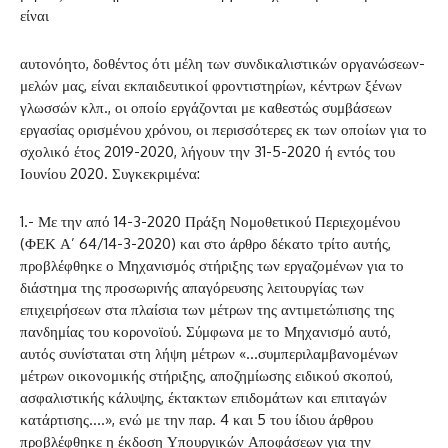
είναι
αυτονόητο, δοθέντος ότι μέλη των συνδικαλιστικών οργανώσεων-
μελών μας, είναι εκπαιδευτικοί φροντιστηρίων, κέντρων ξένων
γλωσσών κλπ., οι οποίο εργάζονται με καθεστώς συμβάσεων
εργασίας ορισμένου χρόνου, οι περισσότερες εκ των οποίων για το
σχολικό έτος 2019-2020, λήγουν την 31-5-2020 ή εντός του
Ιουνίου 2020. Συγκεκριμένα:
1.- Με την από 14-3-2020 Πράξη Νομοθετικού Περιεχομένου
(ΦΕΚ Α’ 64/14-3-2020) και στο άρθρο δέκατο τρίτο αυτής,
προβλέφθηκε ο Μηχανισμός στήριξης των εργαζομένων για το
διάστημα της προσωρινής απαγόρευσης λειτουργίας των
επιχειρήσεων στα πλαίσια των μέτρων της αντιμετώπισης της
πανδημίας του κορονοϊού. Σύμφωνα με το Μηχανισμό αυτό,
αυτός συνίσταται στη λήψη μέτρων «…συμπεριλαμβανομένων
μέτρων οικονομικής στήριξης, αποζημίωσης ειδικού σκοπού,
ασφαλιστικής κάλυψης, έκτακτων επιδομάτων και επιταγών
κατάρτισης….», ενώ με την παρ. 4 και 5 του ίδιου άρθρου
προβλέφθηκε η έκδοση Υπουργικών Αποφάσεων για την