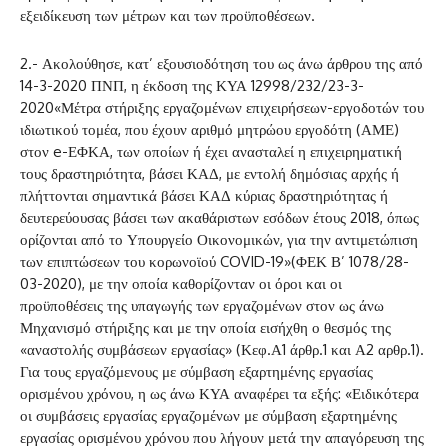
εξειδίκευση των μέτρων και των προϋποθέσεων.
2.- Ακολούθησε, κατ’ εξουσιοδότηση του ως άνω άρθρου της από
14-3-2020 ΠΝΠ, η έκδοση της ΚΥΑ 12998/232/23-3-
2020«Μέτρα στήριξης εργαζομένων επιχειρήσεων-εργοδοτών του
ιδιωτικού τομέα, που έχουν αριθμό μητρώου εργοδότη (ΑΜΕ)
στον e-ΕΦΚΑ, των οποίων ή έχει ανασταλεί η επιχειρηματική
τους δραστηριότητα, βάσει ΚΑΔ, με εντολή δημόσιας αρχής ή
πλήττονται σημαντικά βάσει ΚΑΔ κύριας δραστηριότητας ή
δευτερεύουσας βάσει των ακαθάριστων εσόδων έτους 2018, όπως
ορίζονται από το Υπουργείο Οικονομικών, για την αντιμετώπιση
των επιπτώσεων του κορωνοϊού COVID-19»(ΦΕΚ Β’ 1078/28-
03-2020), με την οποία καθορίζονταν οι όροι και οι
προϋποθέσεις της υπαγωγής των εργαζομένων στον ως άνω
Μηχανισμό στήριξης και με την οποία εισήχθη ο θεσμός της
«αναστολής συμβάσεων εργασίας» (Κεφ.Α1 άρθρ.1 και Α2 αρθρ.1).
Για τους εργαζόμενους με σύμβαση εξαρτημένης εργασίας
ορισμένου χρόνου, η ως άνω ΚΥΑ αναφέρει τα εξής: «Ειδικότερα
οι συμβάσεις εργασίας εργαζομένων με σύμβαση εξαρτημένης
εργασίας ορισμένου χρόνου που λήγουν μετά την απαγόρευση της