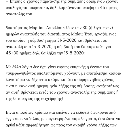
– Επίσης ο χρόνος παράτασης της σύμβασης ορισμένου χρόνου
υπολογίζεται σωρευτικά, δηλ. λαμβάνονται υπόψη οι 45 ημέρες
αναστολής του
διαστήματος Μαρτίου-Απριλίου πλέον των 30 (ή λιγότερων)
ημερών αναστολής του διαστήματος Μαΐου; Έτσι, εργαζόμενος
του οποίου η σύμβαση λήγει 31-5-2020 και βρίσκεται σε
αναστολή από 15-3-2020, η σύμβασή του θα παραταθεί για
45+30 ημέρες δηλ. θα λήξει την 15-8-2020;
Με άλλα λόγια δεν έχει γίνει ευρέως ευκρινής η έννοια του
«συμφωνηθέντος υπολειπόμενου χρόνου», με αποτέλεσμα κάποια
λογιστήρια να δέχονται ακόμα και ότι ο συμφωνηθείς χρόνος
είναι η κανονική ημερομηνία λήξης της σύμβασης, ανεξαρτήτως
αν αυτή βρίσκεται εντός του χρόνου αναστολής της σύμβασης ή
της λειτουργίας της επιχείρησης!
Είναι απολύτως κρίσιμο και επείγον να εκδοθεί διευκρινιστικό
έγγραφο-εγκύκλιος με συγκεκριμένα παραδείγματα, έτσι ώστε να
αρθεί κάθε αμφισβήτηση ως προς τον ακριβή χρόνο λήξης των