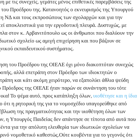
 με τις συνεχείς, γεμάτες μένος επιθετικές παρεμβάσεις της
 του Προέδρου της. Κατανοητός ο εκνευρισμός της Υπουργού
η ΝΔ και τους εκπροσώπους των σχολαρχών και για την
εί αποκλειστικά για την εργοδοτική πλευρά. Δυστυχώς, με
ίπλα στον κ. Αρβανιτόπουλο ως οι άνθρωποι που διαλύουν την
διωτικό σχολείο ως αμιγή επιχείρηση και που βάζουν σε
νικού εκπαιδευτικού συστήματος.
έτηση του Προέδρου της ΟΙΕΛΕ όχι μόνο διακοπτόταν συνεχώς
ροπής, αλλά επετράπη στον Πρόεδρο των ιδιοκτητών ο
τράπη και κάτι ακόμη χειρότερο, να εξαπολύει άθλια ψεύδη
 ο Πρόεδρος της ΟΙΕΛΕ ήταν παρών σε συνάντηση του τότε
όικα! Το ψέμα αυτό, προς κατάπληξη όλων,
υιοθέτησε και η ίδια
το ότι η ρητορική της για το νομοσχέδιο υπαγορεύθηκε από
ρέβλωση της πραγματικότητας και την υιοθέτηση όλων των
ν, η Υπουργός Παιδείας δεν απάντησε σε τίποτα από αυτά που
έντα για την απόλυτη ελευθερία των ιδιωτικών σχολείων να
ερινό νομοθετικό καθεστώς.Ούτε κουβέντα για το γεγονός ότι