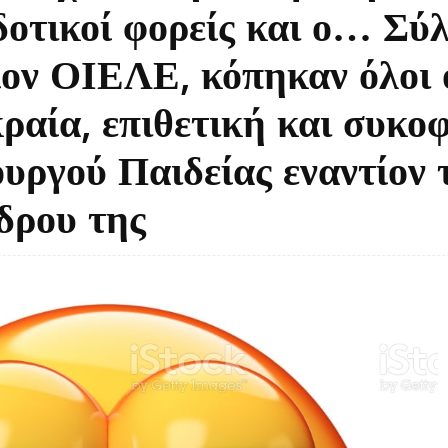
οτικοί φορείς και ο… Σύ
ίον ΟΙΕΛΕ, κόπηκαν όλοι 
κραία, επιθετική και συκο
υργού Παιδείας εναντίον 
δρου της