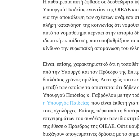
Η αυθαιρεσία αυτή έφθασε σε δυσθεώρητα ύψη
Υπουργού Παιδείας εναντίον της ΟΙΕΛΕ και
για την αποκάλυψη των σχέσεων ανάμεσα στ
πλήρη κατανόηση της κοινωνίας ότι νομοθετ
αυτό το νομοθέτημα περνάει στην ιστορία δ
ιδιωτική εκπαίδευση, που υποβαθμίζουν το ι
κίνδυνο την ευρωπαϊκή απομόνωση του ελλη
Είναι, επίσης, χαρακτηριστικό ότι η τοποθ
από την Υπουργό και τον Πρόεδρο της Επιτ
διπλάσιος χρόνος ομιλίας. Δυστυχώς του επε
μεταξύ των οποίων το απίστευτο: ότι δήθεν
Υπουργού Παιδείας κ. Γαβρόγλου με την τρ
η Υπουργός Παιδείας
που είναι έκθετη για 
τους σχολάρχες. Επίσης, πέρα από τη διαστ
επιχειρημάτων του συνδέσμου των ιδιοκτητώ
της έθεσε ο Πρόεδρος της ΟΙΕΛΕ. Ούτε κουβ
διεξάγουν απογευματινές δράσεις με το σημ