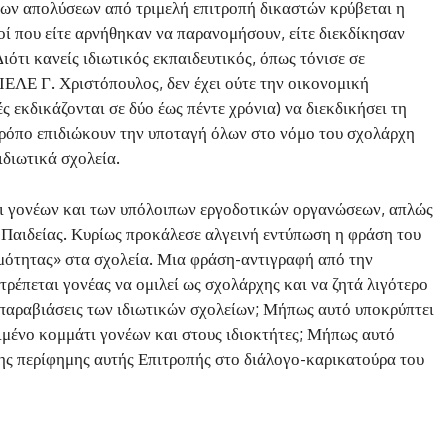
των απολύσεων από τριμελή επιτροπή δικαστών κρύβεται η
οί που είτε αρνήθηκαν να παρανομήσουν, είτε διεκδίκησαν
ιότι κανείς ιδιωτικός εκπαιδευτικός, όπως τόνισε σε
ΕΛΕ Γ. Χριστόπουλος, δεν έχει ούτε την οικονομική
ές εκδικάζονται σε δύο έως πέντε χρόνια) να διεκδικήσει τη
τρόπο επιδιώκουν την υποταγή όλων στο νόμο του σχολάρχη
ιδιωτικά σχολεία.
ποι γονέων και των υπόλοιπων εργοδοτικών οργανώσεων, απλώς
Παιδείας. Κυρίως προκάλεσε αλγεινή εντύπωση η φράση του
μότητας» στα σχολεία. Μια φράση-αντιγραφή από την
έπεται γονέας να ομιλεί ως σχολάρχης και να ζητά λιγότερο
 παραβιάσεις των ιδιωτικών σχολείων; Μήπως αυτό υποκρύπτει
ιμένο κομμάτι γονέων και στους ιδιοκτήτες; Μήπως αυτό
ης περίφημης αυτής Επιτροπής στο διάλογο-καρικατούρα του