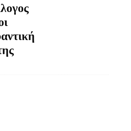
λλογος
οι
φαντική
της