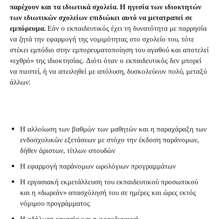
παρέχουν και τα ιδιωτικά σχολεία. Η ηγεσία των ιδιοκτητών
των ιδιωτικών σχολείων επιδιώκει αυτό να μετατραπεί σε
εμπόρευμα.
Εάν ο εκπαιδευτικός έχει τη δυνατότητα με παρρησία
να ζητά την εφαρμογή της νομιμότητας στο σχολείο του, τότε
στέκει εμπόδιο στην εμπορευματοποίηση του αγαθού και αποτελεί
«εχθρό» της ιδιοκτησίας. Διότι όταν ο εκπαιδευτικός δεν μπορεί
να πιεστεί, ή να απειληθεί με απόλυση, δυσκολεύουν πολύ, μεταξύ
άλλων:
Η αλλοίωση των βαθμών των μαθητών και η παραχάραξη των
ενδοσχολικών εξετάσεων με στόχο την έκδοση παράνομων,
δήθεν άριστων, τίτλων σπουδών
Η εφαρμογή παράνομων ωρολόγιων προγραμμάτων
Η εργασιακή εκμετάλλευση του εκπαιδευτικού προσωπικού
και η «δωρεάν» απασχόλησή του σε ημέρες και ώρες εκτός
νόμιμου προγράμματος
Η αδήλωτη εργασία και η φοροδιαφυγή