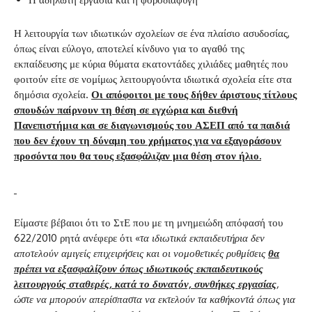
Η λειτουργία των ιδιωτικών σχολείων σε ένα πλαίσιο ασυδοσίας,
όπως είναι εύλογο, αποτελεί κίνδυνο για το αγαθό της
εκπαίδευσης με κύρια θύματα εκατοντάδες χιλιάδες μαθητές που
φοιτούν είτε σε νομίμως λειτουργούντα ιδιωτικά σχολεία είτε στα
δημόσια σχολεία.
Οι απόφοιτοι με τους δήθεν άριστους τίτλους
σπουδών παίρνουν τη θέση σε εγχώρια και διεθνή
Πανεπιστήμια και σε διαγωνισμούς του ΑΣΕΠ από τα παιδιά
που δεν έχουν τη δύναμη του χρήματος για να εξαγοράσουν
προσόντα που θα τους εξασφάλιζαν μια θέση στον ήλιο.
Είμαστε βέβαιοι ότι το ΣτΕ που με τη μνημειώδη απόφασή του
622/2010 ρητά ανέφερε ότι «
τα ιδιωτικά εκπαιδευτήρια δεν
αποτελούν αμιγείς επιχειρήσεις και οι νομοθετικές ρυθμίσεις
θα
πρέπει να εξασφαλίζουν όπως ιδιωτικούς εκπαιδευτικούς
λειτουργούς σταθερές, κατά το δυνατόν, συνθήκες εργασίας
,
ώστε να μπορούν απερίσπαστα να εκτελούν τα καθήκοντά όπως για