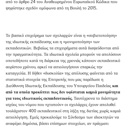
από το άρθρο 24 του Αναθεωρημένου Ευρωπαϊκού Κώδικα που
ψηφίστηκε σχεδόν ομόφωνα από τη Βουλή το 2015.
Το βασικό επιχείρημα των σχολαρχών είναι η «σοβιετοποίηση»
της ιδιωτικής εκπαίδευσης και η «μονιμοποίηση» των
εκπαιδευτικών. Βεβαίως τα επιχειρήματα αυτά διαψεύδονται από
την πραγματικότητα. Τα ιδιωτικά σχολεία μπορούν να απολύσουν
οποτεδήποτε κατά τη διάρκεια της χρονιάς κάποιον εκπαιδευτικό
αορίστου χρόνου, αρκεί να αιτιολογήσουν επαρκώς την
καταγγελία. Η δήθεν «δυσκολία» της απόλυσης φαίνεται από τα
στατιστικά στοιχεία της Επιτροπής που μας παρέδωσε η
Διεύθυνση Ιδιωτικής Εκπαίδευσης του Υπουργείου Παιδείας
και
από τα οποία προκύπτει πως δεν υφίσταται καμιά μονιμότητα
για τους ιδιωτικούς εκπαιδευτικούς.
Ταυτόχρονα το διάστημα
ισχύος του νόμου που «χτυπούν» οι σχολάρχες έχουν απολυθεί
τουλάχιστον 400 εκπαιδευτικοί στη λήξη της διετίας χωρίς καμιά
αιτιολόγηση. Εμείς προκαλούμε το Σύνδεσμο των ιδιοκτητών να
αναφέρει δημόσια, βάσει επίσημων στοιχείων, αν πράγματι