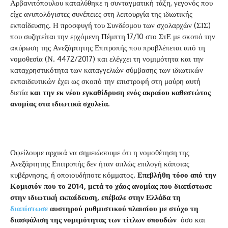
Αρβανιτόπουλου καταλύθηκε η συνταγματική τάξη, γεγονός που
είχε ανυπολόγιστες συνέπειες στη λειτουργία της ιδιωτικής
εκπαίδευσης. Η προσφυγή του Συνδέσμου των σχολαρχών (ΣΙΣ)
που συζητείται την ερχόμενη Πέμπτη 17/10 στο ΣτΕ με σκοπό την
ακύρωση της Ανεξάρτητης Επιτροπής που προβλέπεται από τη
νομοθεσία (Ν. 4472/2017) και ελέγχει τη νομιμότητα και την
καταχρηστικότητα των καταγγελιών σύμβασης των ιδιωτικών
εκπαιδευτικών έχει ως σκοπό την επιστροφή στη μαύρη αυτή
διετία
και την εκ νέου εγκαθίδρυση ενός ακραίου καθεστώτος
ανομίας στα ιδιωτικά σχολεία.
Οφείλουμε αρχικά να σημειώσουμε ότι η νομοθέτηση της
Ανεξάρτητης Επιτροπής δεν ήταν απλώς επιλογή κάποιας
κυβέρνησης, ή οποιουδήποτε κόμματος.
Επεβλήθη τόσο από την
Κομισιόν που το 2014, μετά το χάος ανομίας που διαπίστωσε
στην ιδιωτική εκπαίδευση, επέβαλε στην Ελλάδα τη
διαπίστωσε
αυστηρού ρυθμιστικού πλαισίου με στόχο τη
διασφάλιση της νομιμότητας των τίτλων σπουδών
όσο και