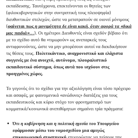
εκπαίδευσης. Ταυτόχρονα, επεκτείνονται οι θητείες των
(φιλοκυβερνητικών στην συντριπτική τους πλειοψηφία)
διευθυντικών στελεχών, ώστε να μετατραπούν σε οιονεί μόνιμους
(
φαίνεται πως
η μονιμότητα δε είναι κακή, όταν αφορά τα «δικά
μας παιδιά»…
). Οι ημέτεροι Διευθυντές είναι σχεδόν βέβαιο ότι
με το σχέδιο αυτό θα «τιμωρούν» ως ανεπαρκείς τους
αντιφρονούντες, ώστε να μην μπορέσουν αυτοί να διεκδικήσουν
τις θέσεις τους.
Πολιτικάντικο, αναχρονιστικό και ελάχιστα
συγγενές με ένα ανοιχτό, αυτόνομο, πλουραλιστικό
εκπαιδευτικό σύστημα, όπως αυτά που ισχύουν στις
προηγμένες χώρες.
Το γεγονός ότι το σχέδιο για την αξιολόγηση είναι τόσο πρόχειρο
και ασαφές, με φαινομενικά «ανώδυνες» διατάξεις για τους
εκπαιδευτικούς και κύριο στόχο τον φρονηματισμό των
κομματικά/κοινωνικά ανεπιθύμητων σημαίνει τρία πράγματα:
Ότι η κυβέρνηση και η πολιτική ηγεσία του Υπουργείου
εφάρμοσαν μέσω του νομοσχεδίου μια αμιγώς
επικοινωνιακή στρατηγική
επιχειρώντας να πείσουν την