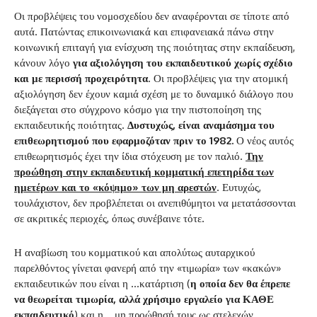
Οι προβλέψεις του νομοσχεδίου δεν αναφέρονται σε τίποτε από
αυτά. Πατώντας επικοινωνιακά και επιφανειακά πάνω στην
κοινωνική επιταγή για ενίσχυση της ποιότητας στην εκπαίδευση,
κάνουν λόγο
για αξιολόγηση του εκπαιδευτικού χωρίς σχέδιο
και με περισσή προχειρότητα
. Οι προβλέψεις για την ατομική
αξιολόγηση δεν έχουν καμιά σχέση με το δυναμικό διάλογο που
διεξάγεται στο σύγχρονο κόσμο για την πιστοποίηση της
εκπαιδευτικής ποιότητας.
Δυστυχώς, είναι αναμάσημα του
επιθεωρητισμού που εφαρμοζόταν πριν το 1982.
Ο νέος αυτός
επιθεωρητισμός έχει την ίδια στόχευση με τον παλιό.
Την
προώθηση στην εκπαιδευτική κομματική επετηρίδα των
ημετέρων και το «κόψιμο» των μη αρεστών
. Ευτυχώς,
τουλάχιστον, δεν προβλέπεται οι ανεπιθύμητοι να μετατάσσονται
σε ακριτικές περιοχές, όπως συνέβαινε τότε.
Η αναβίωση του κομματικού και απολύτως αυταρχικού
παρελθόντος γίνεται φανερή από την «τιμωρία» των «κακών»
εκπαιδευτικών που είναι η …κατάρτιση (
η οποία δεν θα έπρεπε
να θεωρείται τιμωρία, αλλά χρήσιμο εργαλείο για ΚΑΘΕ
εκπαιδευτικό
) και η …μη προώθησή τους ως στελεχών