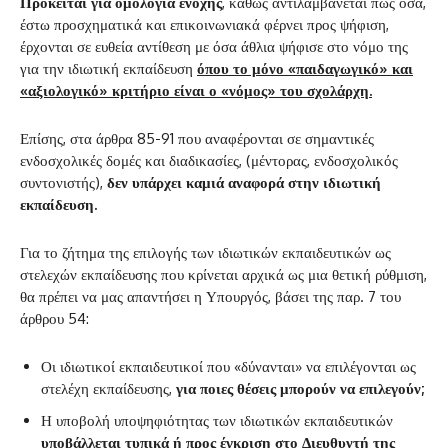
Πρόκειται για ομολογία ενοχής
, καθώς αντιλαμβάνεται πως όσα,
έστω προσχηματικά και επικοινωνιακά φέρνει προς ψήφιση,
έρχονται σε ευθεία αντίθεση με όσα άθλια ψήφισε στο νόμο της
για την ιδιωτική εκπαίδευση
όπου το μόνο «παιδαγωγικό» και
«αξιολογικό» κριτήριο είναι ο «νόμος» του σχολάρχη.
Επίσης, στα άρθρα 85-91 που αναφέρονται σε σημαντικές
ενδοσχολικές δομές και διαδικασίες, (μέντορας, ενδοσχολικός
συντονιστής),
δεν υπάρχει καμιά αναφορά στην ιδιωτική
εκπαίδευση.
Για το ζήτημα της επιλογής των ιδιωτικών εκπαιδευτικών ως
στελεχών εκπαίδευσης που κρίνεται αρχικά ως μια θετική ρύθμιση,
θα πρέπει να μας απαντήσει η Υπουργός, βάσει της παρ. 7 του
άρθρου 54:
Οι ιδιωτικοί εκπαιδευτικοί που «δύνανται» να επιλέγονται ως
στελέχη εκπαίδευσης,
για ποιες θέσεις μπορούν να επιλεγούν;
Η υποβολή υποψηφιότητας των ιδιωτικών εκπαιδευτικών
υποβάλλεται τυπικά ή
προς έγκριση
στο Διευθυντή της