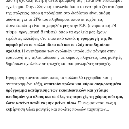
από τη σχολική τάξη, η αντεστραμμένη τάξη είναι ένα ενδιαφέρον
εγχείρημα. Στην ελληνική κοινωνία όπου το ένα τρίτο ζει στο όριο
της φτώχειας, όπου η πρόσβαση στο διαδίκτυο είναι ακόμη
αδύνατη για το 21% του πληθυσμού, όπου οι ταχύτητες
downloading είναι οι χαμηλότερες στην Ε.Ε. (ονομαστική 24
mbps, πραγματική 8 mbps), όπου τα σχολεία μας έχουν
τεράστιες ελλείψεις στο εποπτικό υλικό,
η εφαρμογή της θα
αφορά μόνο σε πολλά ιδιωτικά και σε ελάχιστα δημόσια
σχολεία.
Η ανεπάρκεια των σχολικών υποδομών φάνηκε στην
εφαρμογή της τηλεκπαίδευσης με κύριους πληγέντες τους μαθητές
δημόσιων σχολείων σε φτωχές και απομονωμένες περιοχές.
Εφαρμογή καινοτομιών, όπως το πολλαπλό εγχειρίδιο και η
αντεστραμμένη τάξη,
απαιτούν πρώτα και κύρια συγκροτημένο
πρόγραμμα κατάρτισης των εκπαιδευτικών και χτίσιμο
υποδομών για όλους και σε όλες τις περιοχές τη χώρας ισότιμα,
ώστε κανένα παιδί να μην μείνει πίσω
. Όμως φαίνεται πως η
κυβέρνηση θέλει μαθητές και πολίτες πολλών ταχυτήτων…