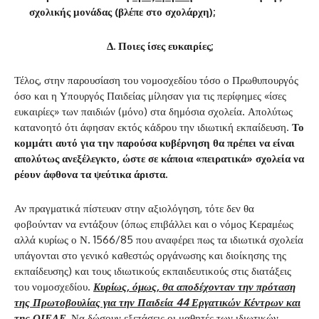
σχολικής μονάδας (βλέπε στο σχολάρχη);
Δ. Ποιες ίσες ευκαιρίες;
Τέλος, στην παρουσίαση του νομοσχεδίου τόσο ο Πρωθυπουργός
όσο και η Υπουργός Παιδείας μίλησαν για τις περίφημες «ίσες
ευκαιρίες» των παιδιών (μόνο) στα δημόσια σχολεία. Απολύτως
κατανοητό ότι άφησαν εκτός κάδρου την ιδιωτική εκπαίδευση.
Το
κομμάτι αυτό για την παρούσα κυβέρνηση θα πρέπει να είναι
απολύτως ανεξέλεγκτο, ώστε σε κάποια «πειρατικά» σχολεία να
ρέουν άφθονα τα ψεύτικα άριστα.
Αν πραγματικά πίστευαν στην αξιολόγηση, τότε δεν θα
φοβούνταν να εντάξουν (όπως επιβάλλει και ο νόμος Κεραμέως
αλλά κυρίως ο Ν. 1566/85 που αναφέρει πως τα ιδιωτικά σχολεία
υπάγονται στο γενικό καθεστώς οργάνωσης και διοίκησης της
εκπαίδευσης) και τους ιδιωτικούς εκπαιδευτικούς στις διατάξεις
του νομοσχεδίου.
Κυρίως, όμως, θα αποδέχονταν την πρόταση
της Πρωτοβουλίας για την Παιδεία 44 Εργατικών Κέντρων και
της ΟΙΕΛΕ.
Να δώσουν εξετάσεις οι μαθητές των ιδιωτικών