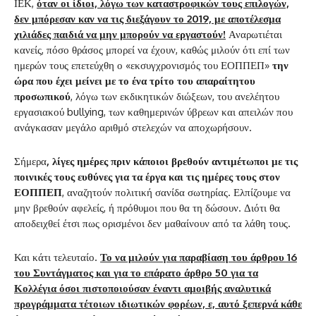
ΙΕΚ,
όταν οι ίδιοι, λόγω των καταστροφικών τους επιλογών,
δεν μπόρεσαν καν να τις διεξάγουν το 2019, με αποτέλεσμα
χιλιάδες παιδιά να μην μπορούν να εργαστούν!
Αναρωτιέται
κανείς, πόσο θράσος μπορεί να έχουν, καθώς μιλούν ότι επί των
ημερών τους επετεύχθη ο «εκσυγχρονισμός του ΕΟΠΠΕΠ»
την
ώρα που έχει μείνει με το ένα τρίτο του απαραίτητου
προσωπικού
, λόγω των εκδικητικών διώξεων, του ανελέητου
εργασιακού bullying, των καθημερινών ύβρεων και απειλών που
ανάγκασαν μεγάλο αριθμό στελεχών να αποχωρήσουν.
Σήμερα
, λίγες ημέρες πριν κάποιοι βρεθούν αντιμέτωποι με τις
ποινικές τους ευθύνες για τα έργα και τις ημέρες τους στον
ΕΟΠΠΕΠ
, αναζητούν πολιτική σανίδα σωτηρίας. Ελπίζουμε να
μην βρεθούν αφελείς, ή πρόθυμοι που θα τη δώσουν. Διότι θα
αποδειχθεί έτσι πως ορισμένοι δεν μαθαίνουν από τα λάθη τους.
Και κάτι τελευταίο.
Το να μιλούν για παραβίαση του άρθρου 16
του Συντάγματος και για το επάρατο άρθρο 50 για τα
Κολλέγια όσοι πιστοποιούσαν έναντι αμοιβής αναλυτικά
προγράμματα τέτοιων ιδιωτικών φορέων, ε, αυτό ξεπερνά κάθε