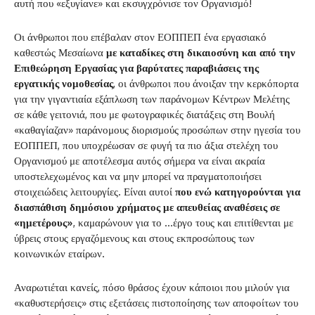
αυτή που «εξυγίανε» και εκσυγχρόνισε τον Οργανισμό!
Οι άνθρωποι που επέβαλαν στον ΕΟΠΠΕΠ ένα εργασιακό
καθεστώς Μεσαίωνα
με καταδίκες στη δικαιοσύνη και από την
Επιθεώρηση Εργασίας για βαρύτατες παραβιάσεις της
εργατικής νομοθεσίας
, οι άνθρωποι που άνοιξαν την κερκόπορτα
για την γιγαντιαία εξάπλωση των παράνομων Κέντρων Μελέτης
σε κάθε γειτονιά, που με φωτογραφικές διατάξεις στη Βουλή
«καθαγίαζαν» παράνομους διορισμούς προσώπων στην ηγεσία του
ΕΟΠΠΕΠ, που υποχρέωσαν σε φυγή τα πιο άξια στελέχη του
Οργανισμού με αποτέλεσμα αυτός σήμερα να είναι ακραία
υποστελεχωμένος και να μην μπορεί να πραγματοποιήσει
στοιχειώδεις λειτουργίες. Είναι αυτοί
που ενώ κατηγορούνται για
διασπάθιση δημόσιου χρήματος με απευθείας αναθέσεις σε
«ημετέρους»
, καμαρώνουν για το …έργο τους και επιτίθενται με
ύβρεις στους εργαζόμενους και στους εκπροσώπους των
κοινωνικών εταίρων.
Αναρωτιέται κανείς, πόσο θράσος έχουν κάποιοι που μιλούν για
«καθυστερήσεις» στις εξετάσεις πιστοποίησης των αποφοίτων του