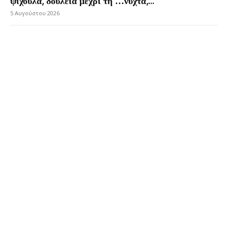
ψίχουλα, δουλειά μέχρι τη …νύχτα,...
5 Αυγούστου 2026