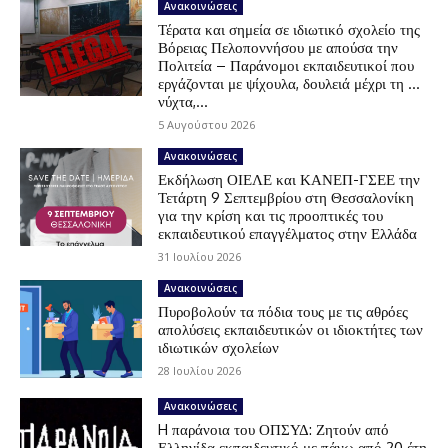
Ανακοινώσεις
Τέρατα και σημεία σε ιδιωτικό σχολείο της
Βόρειας Πελοποννήσου με απούσα την
Πολιτεία – Παράνομοι εκπαιδευτικοί που
εργάζονται με ψίχουλα, δουλειά μέχρι τη …
νύχτα,...
5 Αυγούστου 2026
Ανακοινώσεις
Εκδήλωση ΟΙΕΛΕ και ΚΑΝΕΠ-ΓΣΕΕ την
Τετάρτη 9 Σεπτεμβρίου στη Θεσσαλονίκη
για την κρίση και τις προοπτικές του
εκπαιδευτικού επαγγέλματος στην Ελλάδα
31 Ιουλίου 2026
Ανακοινώσεις
Πυροβολούν τα πόδια τους με τις αθρόες
απολύσεις εκπαιδευτικών οι ιδιοκτήτες των
ιδιωτικών σχολείων
28 Ιουλίου 2026
Ανακοινώσεις
H παράνοια του ΟΠΣΥΔ: Ζητούν από
Ελληνίδα εκπαιδευτικό με πάνω από 20 έτη