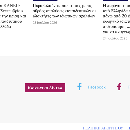
αι ΚΑΝΕΠ-
Πυροβολούν τα πόδια τους με τις
H παράνοια τ
 Σεπτεμβρίου
αθρόες απολύσεις εκπαιδευτικών οι
από Ελληνίδα 
 την κρίση και
ιδιοκτήτες των ιδιωτικών σχολείων
πάνω από 20 έ
κπαιδευτικού
ελληνικό ιδιωτ
28 Ιουλίου 2026
Ελλάδα
πιστοποίηση …
για να αναγνωρ
24 Ιουλίου 2026
Facebook
F
Κοινωνικά Δίκτυα
δικαιώματος
ΠΟΛΙΤΙΚΗ ΑΠΟΡΡΗΤΟΥ
Π