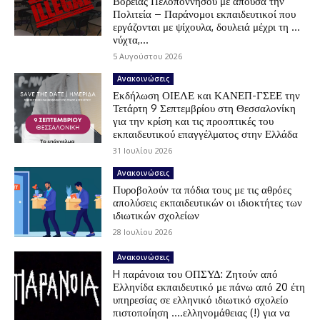
Βόρειας Πελοποννήσου με απούσα την
Πολιτεία – Παράνομοι εκπαιδευτικοί που
εργάζονται με ψίχουλα, δουλειά μέχρι τη …
νύχτα,...
5 Αυγούστου 2026
Ανακοινώσεις
Εκδήλωση ΟΙΕΛΕ και ΚΑΝΕΠ-ΓΣΕΕ την
Τετάρτη 9 Σεπτεμβρίου στη Θεσσαλονίκη
για την κρίση και τις προοπτικές του
εκπαιδευτικού επαγγέλματος στην Ελλάδα
31 Ιουλίου 2026
Ανακοινώσεις
Πυροβολούν τα πόδια τους με τις αθρόες
απολύσεις εκπαιδευτικών οι ιδιοκτήτες των
ιδιωτικών σχολείων
28 Ιουλίου 2026
Ανακοινώσεις
H παράνοια του ΟΠΣΥΔ: Ζητούν από
Ελληνίδα εκπαιδευτικό με πάνω από 20 έτη
υπηρεσίας σε ελληνικό ιδιωτικό σχολείο
πιστοποίηση ….ελληνομάθειας (!) για να