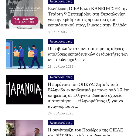
Ανακοινώσεις
Εκδήλωση ΟΙΕΛΕ και ΚΑΝΕΠ-ΓΣΕΕ την
Τετάρτη 9 Σεπτεμβρίου στη Θεσσαλονίκη
για την κρίση και τις προοπτικές του
εκπαιδευτικού επαγγέλματος στην Ελλάδα
31 Ιουλίου 2026
Ανακοινώσεις
Πυροβολούν τα πόδια τους με τις αθρόες
απολύσεις εκπαιδευτικών οι ιδιοκτήτες των
ιδιωτικών σχολείων
28 Ιουλίου 2026
Ανακοινώσεις
H παράνοια του ΟΠΣΥΔ: Ζητούν από
Ελληνίδα εκπαιδευτικό με πάνω από 20 έτη
υπηρεσίας σε ελληνικό ιδιωτικό σχολείο
πιστοποίηση ….ελληνομάθειας (!) για να
αναγνωρίσουν...
24 Ιουλίου 2026
Ανακοινώσεις
Η συνέντευξη του Προέδρου της ΟΙΕΛΕ
στο alfavita για θέματα ιδιωτικής