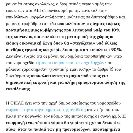
ρουσφέτι στους σχολάρχες, ο δραματικός περιορισμός των
εισακτέων στα ΑΕΙ σε συνδυασμό με την «ανακάλυψη»
επικίνδυνων μορφών απλήρωτης μαθητείας σε δευτεροβάθμιο και
μεταδευτεροβάθμιο επίπεδο
αποκαλύπτουν τις άγριες ταξικές
προτιμήσεις μιας κυβέρνησης που λειτουργεί υπέρ του 10%
της κοινωνίας και επιδιώκει τη μετατροπή της χώρας σε
ειδική οικονομική ζώνη όπου θα «στεγάζεται» υπό άθλιες
συνθήκες εργασίας και χωρίς δικαιώματα το υπόλοιπο 90%.
Δεν είναι τυχαίο ότι οι μόνοι που δημόσια τοποθετήθηκαν υπέρ
του νομοσχεδίου
ήταν οι εκπρόσωποι των σχολαρχών
που
μάλιστα χαρακτήρισαν «χουντικής έμπνευσης» το άρθρο 16 του
Συντάγματος
αποκαλύπτοντας το μύχιο πόθο τους για
δημοκρατική εκτροπή και για πλήρη εμπορευματοποίηση της
εκπαίδευσης
.
Η ΟΙΕΛΕ έχει από την αρχή δημοσιοποίησης του νομοσχεδίου
εκφράσει την κατηγορηματική της αντίθεση
στην ψήφισή του.
Καλεί την κοινωνία, τον κόσμο της εκπαίδευσης σε συναγερμό.
Η
εφαρμογή ενός τέτοιου νόμου θα γυρίσει τη χώρα δεκαετίες
πίσω, όταν τα παιδιά των μη προνομιούχων, αποστερημένα