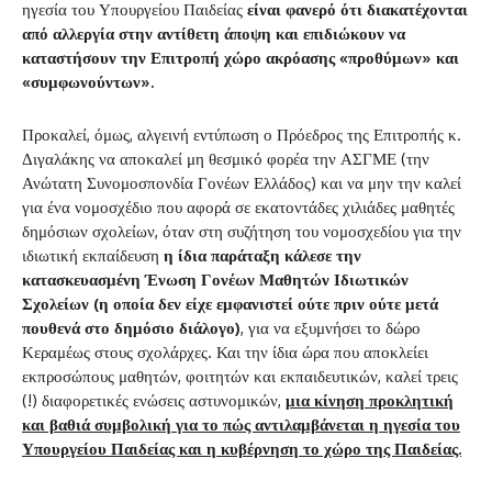
ηγεσία του Υπουργείου Παιδείας
είναι φανερό ότι διακατέχονται
από αλλεργία στην αντίθετη άποψη και επιδιώκουν να
καταστήσουν την Επιτροπή χώρο ακρόασης «προθύμων» και
«συμφωνούντων».
Προκαλεί, όμως, αλγεινή εντύπωση ο Πρόεδρος της Επιτροπής κ.
Διγαλάκης να αποκαλεί μη θεσμικό φορέα την ΑΣΓΜΕ (την
Ανώτατη Συνομοσπονδία Γονέων Ελλάδος) και να μην την καλεί
για ένα νομοσχέδιο που αφορά σε εκατοντάδες χιλιάδες μαθητές
δημόσιων σχολείων, όταν στη συζήτηση του νομοσχεδίου για την
ιδιωτική εκπαίδευση
η ίδια παράταξη κάλεσε την
κατασκευασμένη Ένωση Γονέων Μαθητών Ιδιωτικών
Σχολείων (η οποία δεν είχε εμφανιστεί ούτε πριν ούτε μετά
πουθενά στο δημόσιο διάλογο)
, για να εξυμνήσει το δώρο
Κεραμέως στους σχολάρχες. Και την ίδια ώρα που αποκλείει
εκπροσώπους μαθητών, φοιτητών και εκπαιδευτικών, καλεί τρεις
(!) διαφορετικές ενώσεις αστυνομικών,
μια κίνηση προκλητική
και βαθιά συμβολική για το πώς αντιλαμβάνεται η ηγεσία του
Υπουργείου Παιδείας και η κυβέρνηση το χώρο της Παιδείας.