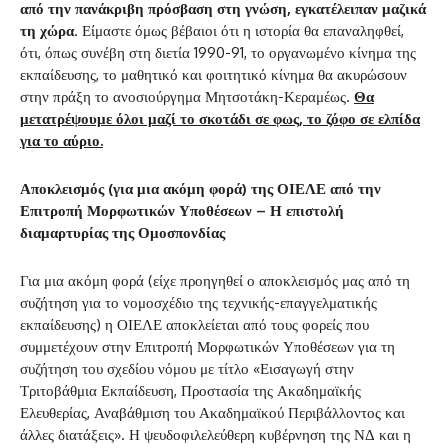
από την πανάκριβη πρόσβαση στη γνώση, εγκατέλειπαν μαζικά
τη χώρα
. Είμαστε όμως βέβαιοι ότι η ιστορία θα επαναληφθεί,
ότι, όπως συνέβη στη διετία 1990-91, το οργανωμένο κίνημα της
εκπαίδευσης, το μαθητικό και φοιτητικό κίνημα θα ακυρώσουν
στην πράξη το ανοσιούργημα Μητσοτάκη-Κεραμέως.
Θα
μετατρέψουμε όλοι μαζί το σκοτάδι σε φως, το ζόφο σε ελπίδα
για το αύριο.
Αποκλεισμός (για μια ακόμη φορά) της ΟΙΕΛΕ από την
Επιτροπή Μορφωτικών Υποθέσεων – Η επιστολή
διαμαρτυρίας της Ομοσπονδίας
Για μια ακόμη φορά (είχε προηγηθεί ο αποκλεισμός μας από τη
συζήτηση για το νομοσχέδιο της τεχνικής-επαγγελματικής
εκπαίδευσης) η ΟΙΕΛΕ αποκλείεται από τους φορείς που
συμμετέχουν στην Επιτροπή Μορφωτικών Υποθέσεων για τη
συζήτηση του σχεδίου νόμου με τίτλο «Εισαγωγή στην
Τριτοβάθμια Εκπαίδευση, Προστασία της Ακαδημαϊκής
Ελευθερίας, Αναβάθμιση του Ακαδημαϊκού Περιβάλλοντος και
άλλες διατάξεις». Η ψευδοφιλελεύθερη κυβέρνηση της ΝΔ και η