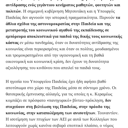
αντίδρασης ενός γιγάντιου κινήματος μαθητών, φοιτητών και
πολιτών
. Η σημερινή κυβέρνηση Μητσοτάκη και η Υπουργός
Παιδείας δεν αγνοούν την ιστορική πραγματικότητα. Περνούν
τα
άθλια σχέδια της αστυνομοκρατίας στην Παιδεία και της
μετατροπής του κοινωνικού αγαθού της εκπαίδευσης σε
εμπόρευμα αποκλειστικά για παιδιά της δικής τους κοινωνικής
κάστας
εν μέσω πανδημίας, όταν οι δυνατότητες αντίδρασης της
κοινωνίας είναι περιορισμένες και όταν οι πολίτες, μουδιασμένοι
και τρομοκρατημένοι από την υγειονομική και τη βαθιά
οικονομική και κοινωνική κρίση, δεν έχουν τη δυνατότητα
αξιολόγησης του κινδύνου που απειλεί τα παιδιά τους.
Η ηγεσία του Υπουργείου Παιδείας έχει ήδη αφήσει βαθύ
αποτύπωμα στο χώρο της Παιδείας μέσα σε σύντομο χρόνο. Οι
θατσερικής έμπνευσης αλλαγές, για τις οποίες η κ. Κεραμέως
κομπάζει σε πρόσφατο «πανηγυρικό» βίντεο-πρόκληση,
δεν
στοχεύουν στη βελτίωση της Παιδείας, στην πρόοδο της
κοινωνίας, στην καταπολέμηση των ανισοτήτων
. Τουναντίον.
Η ισοτίμηση των πτυχίων των ΑΕΙ με αυτά των Κολλεγίων που
λειτουργούν χωρίς κανένα σοβαρό εποπτικό πλαίσιο, ο νόμος