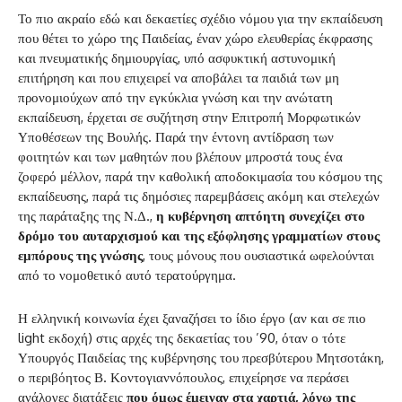
Το πιο ακραίο εδώ και δεκαετίες σχέδιο νόμου για την εκπαίδευση
που θέτει το χώρο της Παιδείας, έναν χώρο ελευθερίας έκφρασης
και πνευματικής δημιουργίας, υπό ασφυκτική αστυνομική
επιτήρηση και που επιχειρεί να αποβάλει τα παιδιά των μη
προνομιούχων από την εγκύκλια γνώση και την ανώτατη
εκπαίδευση, έρχεται σε συζήτηση στην Επιτροπή Μορφωτικών
Υποθέσεων της Βουλής. Παρά την έντονη αντίδραση των
φοιτητών και των μαθητών που βλέπουν μπροστά τους ένα
ζοφερό μέλλον, παρά την καθολική αποδοκιμασία του κόσμου της
εκπαίδευσης, παρά τις δημόσιες παρεμβάσεις ακόμη και στελεχών
της παράταξης της Ν.Δ.,
η κυβέρνηση απτόητη συνεχίζει στο
δρόμο του αυταρχισμού και της εξόφλησης γραμματίων στους
εμπόρους της γνώσης
, τους μόνους που ουσιαστικά ωφελούνται
από το νομοθετικό αυτό τερατούργημα.
Η ελληνική κοινωνία έχει ξαναζήσει το ίδιο έργο (αν και σε πιο
light εκδοχή) στις αρχές της δεκαετίας του ’90, όταν ο τότε
Υπουργός Παιδείας της κυβέρνησης του πρεσβύτερου Μητσοτάκη,
ο περιβόητος Β. Κοντογιαννόπουλος, επιχείρησε να περάσει
ανάλογες διατάξεις
που όμως έμειναν στα χαρτιά, λόγω της