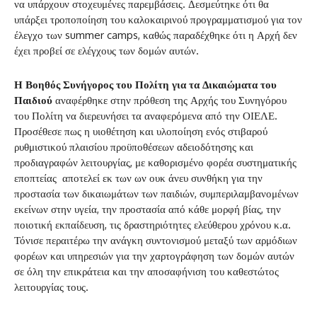
να υπάρχουν στοχευμένες παρεμβάσεις. Δεσμεύτηκε ότι θα
υπάρξει τροποποίηση του καλοκαιρινού προγραμματισμού για τον
έλεγχο των summer camps, καθώς παραδέχθηκε ότι η Αρχή δεν
έχει προβεί σε ελέγχους των δομών αυτών.
Η Βοηθός Συνήγορος του Πολίτη για τα Δικαιώματα του
Παιδιού
αναφέρθηκε στην πρόθεση της Αρχής του Συνηγόρου
του Πολίτη να διερευνήσει τα αναφερόμενα από την ΟΙΕΛΕ.
Προσέθεσε πως η υιοθέτηση και υλοποίηση ενός στιβαρού
ρυθμιστικού πλαισίου προϋποθέσεων αδειοδότησης και
προδιαγραφών λειτουργίας, με καθορισμένο φορέα συστηματικής
εποπτείας αποτελεί εκ των ων ουκ άνευ συνθήκη για την
προστασία των δικαιωμάτων των παιδιών, συμπεριλαμβανομένων
εκείνων στην υγεία, την προστασία από κάθε μορφή βίας, την
ποιοτική εκπαίδευση, τις δραστηριότητες ελεύθερου χρόνου κ.α.
Τόνισε περαιτέρω την ανάγκη συντονισμού μεταξύ των αρμόδιων
φορέων και υπηρεσιών για την χαρτογράφηση των δομών αυτών
σε όλη την επικράτεια και την αποσαφήνιση του καθεστώτος
λειτουργίας τους.