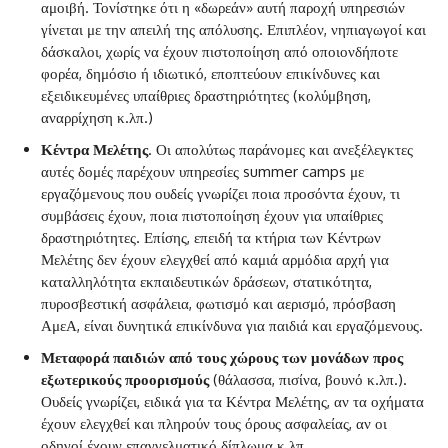
αμοιβή. Τονίστηκε ότι η «δωρεάν» αυτή παροχή υπηρεσιών
γίνεται με την απειλή της απόλυσης. Επιπλέον, νηπιαγωγοί και
δάσκαλοι, χωρίς να έχουν πιστοποίηση από οποιονδήποτε
φορέα, δημόσιο ή ιδιωτικό, εποπτεύουν επικίνδυνες και
εξειδικευμένες υπαίθριες δραστηριότητες (κολύμβηση,
αναρρίχηση κ.λπ.)
Κέντρα Μελέτης
. Οι απολύτως παράνομες και ανεξέλεγκτες
αυτές δομές παρέχουν υπηρεσίες summer camps με
εργαζόμενους που ουδείς γνωρίζει ποια προσόντα έχουν, τι
συμβάσεις έχουν, ποια πιστοποίηση έχουν για υπαίθριες
δραστηριότητες. Επίσης, επειδή τα κτήρια των Κέντρων
Μελέτης δεν έχουν ελεγχθεί από καμιά αρμόδια αρχή για
καταλληλότητα εκπαιδευτικών δράσεων, στατικότητα,
πυροσβεστική ασφάλεια, φωτισμό και αερισμό, πρόσβαση
ΑμεΑ, είναι δυνητικά επικίνδυνα για παιδιά και εργαζόμενους.
Μεταφορά παιδιών από τους χώρους των μονάδων προς
εξωτερικούς προορισμούς
(θάλασσα, πισίνα, βουνό κ.λπ.).
Ουδείς γνωρίζει, ειδικά για τα Κέντρα Μελέτης, αν τα οχήματα
έχουν ελεγχθεί και πληρούν τους όρους ασφαλείας, αν οι
οδηγοί έχουν επαγγελματικό δίπλωμα κ.λπ.