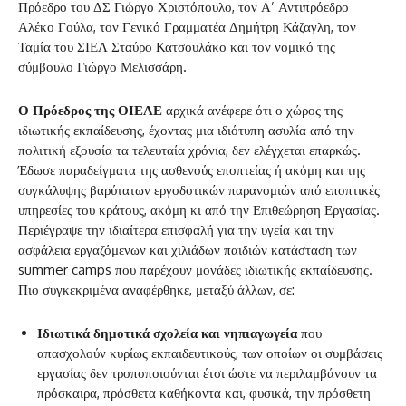
Πρόεδρο του ΔΣ Γιώργο Χριστόπουλο, τον Α’ Αντιπρόεδρο
Αλέκο Γούλα, τον Γενικό Γραμματέα Δημήτρη Κάζαγλη, τον
Ταμία του ΣΙΕΛ Σταύρο Κατσουλάκο και τον νομικό της
σύμβουλο Γιώργο Μελισσάρη.
Ο Πρόεδρος της ΟΙΕΛΕ
αρχικά ανέφερε ότι ο χώρος της
ιδιωτικής εκπαίδευσης, έχοντας μια ιδιότυπη ασυλία από την
πολιτική εξουσία τα τελευταία χρόνια, δεν ελέγχεται επαρκώς.
Έδωσε παραδείγματα της ασθενούς εποπτείας ή ακόμη και της
συγκάλυψης βαρύτατων εργοδοτικών παρανομιών από εποπτικές
υπηρεσίες του κράτους, ακόμη κι από την Επιθεώρηση Εργασίας.
Περιέγραψε την ιδιαίτερα επισφαλή για την υγεία και την
ασφάλεια εργαζόμενων και χιλιάδων παιδιών κατάσταση των
summer camps που παρέχουν μονάδες ιδιωτικής εκπαίδευσης.
Πιο συγκεκριμένα αναφέρθηκε, μεταξύ άλλων, σε:
Ιδιωτικά δημοτικά σχολεία και νηπιαγωγεία
που
απασχολούν κυρίως εκπαιδευτικούς, των οποίων οι συμβάσεις
εργασίας δεν τροποποιούνται έτσι ώστε να περιλαμβάνουν τα
πρόσκαιρα, πρόσθετα καθήκοντα και, φυσικά, την πρόσθετη