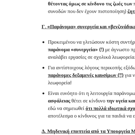
θέτοντας όμως σε κίνδυνο τις ζωές των 
συνοδών που δεν έχουν πιστοποίηση)
ζητ
Γ. «Παράνομα» συνεργεία και «βενζινάδικα
Προκειμένου να γλιτώσουν κόστη συντή
παράνομα «συνεργεία» (!)
με άγνωστο προ
αναλάβει εργασίες σε σχολικά λεωφορεία
Για αντίστοιχους λόγους περικοπής εξόδ
παράνομες δεξαμενές καυσίμων (!!)
για ν
λεωφορεία!
Είναι ευνόητο ότι η λειτουργία παράνομ
ασφάλειας
θέτει σε κίνδυνο
την υγεία κ
εδώ να σημειωθεί
ότι πολλά ιδιωτικά σχ
αποτέλεσμα ο κίνδυνος για τα παιδιά να 
Δ. Μηδενική εποπτεία από τα Υπουργεία 