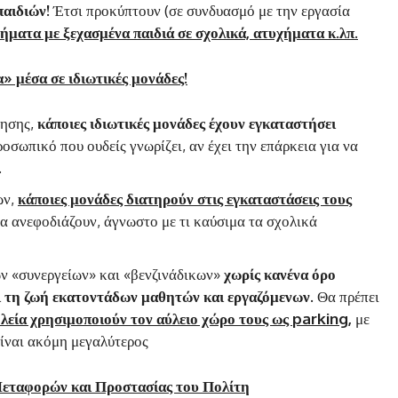
παιδιών!
Έτσι προκύπτουν (σε συνδυασμό με την εργασία
ήματα με ξεχασμένα παιδιά σε σχολικά, ατυχήματα κ.λπ.
» μέσα σε ιδιωτικές μονάδες!
ρησης,
κάποιες ιδιωτικές μονάδες έχουν εγκαταστήσει
σωπικό που ουδείς γνωρίζει, αν έχει την επάρκεια για να
.
ων,
κάποιες μονάδες διατηρούν στις εγκαταστάσεις τους
α ανεφοδιάζουν, άγνωστο με τι καύσιμα τα σχολικά
ων «συνεργείων» και «βενζινάδικων»
χωρίς κανένα όρο
αι τη ζωή εκατοντάδων μαθητών και εργαζόμενων.
Θα πρέπει
ολεία χρησιμοποιούν τον αύλειο χώρο τους ως
parking
,
με
είναι ακόμη μεγαλύτερος
Μεταφορών και Προστασίας του Πολίτη