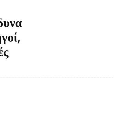
δυνα
γοί,
ές