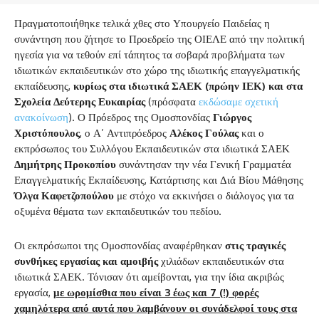
Πραγματοποιήθηκε τελικά χθες στο Υπουργείο Παιδείας η
συνάντηση που ζήτησε το Προεδρείο της ΟΙΕΛΕ από την πολιτική
ηγεσία για να τεθούν επί τάπητος τα σοβαρά προβλήματα των
ιδιωτικών εκπαιδευτικών στο χώρο της ιδιωτικής επαγγελματικής
εκπαίδευσης,
κυρίως στα ιδιωτικά ΣΑΕΚ (πρώην ΙΕΚ) και στα
Σχολεία Δεύτερης Ευκαιρίας
(πρόσφατα
εκδώσαμε σχετική
ανακοίνωση
). Ο Πρόεδρος της Ομοσπονδίας
Γιώργος
Χριστόπουλος
, ο Α’ Αντιπρόεδρος
Αλέκος Γούλας
και ο
εκπρόσωπος του Συλλόγου Εκπαιδευτικών στα ιδιωτικά ΣΑΕΚ
Δημήτρης Προκοπίου
συνάντησαν την νέα Γενική Γραμματέα
Επαγγελματικής Εκπαίδευσης, Κατάρτισης και Διά Βίου Μάθησης
Όλγα Καφετζοπούλου
με στόχο να εκκινήσει ο διάλογος για τα
οξυμένα θέματα των εκπαιδευτικών του πεδίου.
Οι εκπρόσωποι της Ομοσπονδίας αναφέρθηκαν
στις τραγικές
συνθήκες εργασίας και αμοιβής
χιλιάδων εκπαιδευτικών στα
ιδιωτικά ΣΑΕΚ. Τόνισαν ότι αμείβονται, για την ίδια ακριβώς
εργασία,
με ωρομίσθια που είναι 3 έως και 7 (!) φορές
χαμηλότερα από αυτά που λαμβάνουν οι συνάδελφοί τους στα