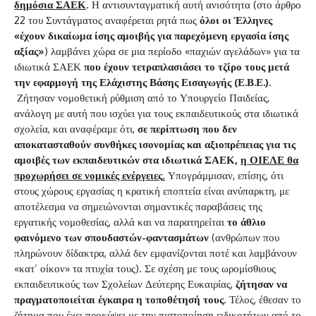
δημόσια ΣΑΕΚ
. Η αντισυνταγματική αυτή ανισότητα (στο άρθρο
22 του Συντάγματος αναφέρεται ρητά πως
όλοι οι Έλληνες
«έχουν δικαίωμα ίσης αμοιβής για παρεχόμενη εργασία ίσης
αξίας»
) λαμβάνει χώρα σε μια περίοδο «παχιών αγελάδων» για τα
ιδιωτικά ΣΑΕΚ
που έχουν τετραπλασιάσει το τζίρο τους μετά
την εφαρμογή της Ελάχιστης Βάσης Εισαγωγής (Ε.Β.Ε.)
.
Ζήτησαν νομοθετική ρύθμιση από το Υπουργείο Παιδείας,
ανάλογη με αυτή που ισχύει για τους εκπαιδευτικούς στα ιδιωτικά
σχολεία, και αναφέραμε ότι,
σε περίπτωση που δεν
αποκατασταθούν συνθήκες ισονομίας και αξιοπρέπειας για τις
αμοιβές των εκπαιδευτικών στα ιδιωτικά ΣΑΕΚ,
η ΟΙΕΛΕ θα
προχωρήσει σε νομικές ενέργειες
.
Υπογράμμισαν, επίσης, ότι
στους χώρους εργασίας η κρατική εποπτεία είναι ανύπαρκτη, με
αποτέλεσμα να σημειώνονται σημαντικές παραβάσεις της
εργατικής νομοθεσίας, αλλά και να παρατηρείται
το άθλιο
φαινόμενο των σπουδαστών-φαντασμάτων
(ανθρώπων που
πληρώνουν δίδακτρα, αλλά δεν εμφανίζονται ποτέ και λαμβάνουν
«κατ’ οίκον» τα πτυχία τους). Σε σχέση με τους ωρομίσθιους
εκπαιδευτικούς των Σχολείων Δεύτερης Ευκαιρίας,
ζήτησαν να
πραγματοποιείται έγκαιρα η τοποθέτησή τους
. Τέλος, έθεσαν το
ζήτημα που έχει προκύψει με την πιστοποίηση ειδικοτήτων από το