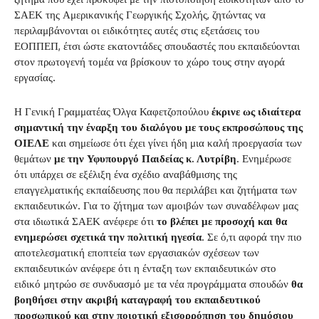
ΣΑΕΚ της Αμερικανικής Γεωργικής Σχολής, ζητώντας να
περιλαμβάνονται οι ειδικότητες αυτές στις εξετάσεις του
ΕΟΠΠΕΠ, έτσι ώστε εκατοντάδες σπουδαστές που εκπαιδεύονται
στον πρωτογενή τομέα να βρίσκουν το χώρο τους στην αγορά
εργασίας.
Η Γενική Γραμματέας Όλγα Καφετζοπούλου
έκρινε ως
ιδιαίτερα
σημαντική την έναρξη του διαλόγου με τους εκπροσώπους της
ΟΙΕΛΕ
και σημείωσε ότι έχει γίνει ήδη μια καλή προεργασία των
θεμάτων
με την Υφυπουργό Παιδείας κ. Λυτρίβη
. Ενημέρωσε
ότι υπάρχει σε εξέλιξη ένα σχέδιο αναβάθμισης της
επαγγελματικής εκπαίδευσης που θα περιλάβει και ζητήματα των
εκπαιδευτικών. Για το ζήτημα των αμοιβών των συναδέλφων μας
στα ιδιωτικά ΣΑΕΚ ανέφερε ότι
το βλέπει με προσοχή και θα
ενημερώσει σχετικά την πολιτική ηγεσία
. Σε ό,τι αφορά την πιο
αποτελεσματική εποπτεία των εργασιακών σχέσεων των
εκπαιδευτικών ανέφερε ότι η ένταξη των εκπαιδευτικών στο
ειδικό μητρώο σε συνδυασμό με τα νέα προγράμματα σπουδών
θα
βοηθήσει στην ακριβή καταγραφή του εκπαιδευτικού
προσωπικού και στην ποιοτική εξισορρόπηση του δημόσιου