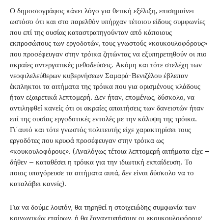
Ο δημοσιογράφος κάνει λόγο για θετική εξέλιξη, επισημαίνει
ωστόσο ότι και στο παρελθόν υπήρχαν τέτοιου είδους συμφωνίες
που επί της ουσίας καταστρατηγούνταν από κάποιους
εκπροσώπους των εργοδοτών, τους γνωστούς «κουκουλοφόρους»
που προσέφευγαν στην τρόικα ζητώντας να εξυπηρετηθούν οι πιο
ακραίες αντεργατικές μεθοδεύσεις. Ακόμη και τότε στελέχη των
νεοφιλελεύθερων κυβερνήσεων Σαμαρά-Βενιζέλου έβλεπαν
έκπληκτοι τα αιτήματα της τρόικα που για ορισμένους κλάδους
ήταν εξαιρετικά λεπτομερή. Δεν ήταν, επομένως, δύσκολο, να
αντιληφθεί κανείς ότι οι ακραίες απαιτήσεις των δανειστών ήταν
επί της ουσίας εργοδοτικές εντολές με την κάλυψη της τρόικα.
Γι΄αυτό και τότε γνωστός πολιτευτής είχε χαρακτηρίσει τους
εργοδότες που κρυφά προσέφευγαν στην τρόικα ως
«κουκουλοφόρους». (Αναλόγως τέτοια λεπτομερή αιτήματα είχε –
δήθεν – καταθέσει η τρόικα για την ιδιωτική εκπαίδευση. Το
ποιος υπαγόρευσε τα αιτήματα αυτά, δεν είναι δύσκολο να το
καταλάβει κανείς).
Για να δούμε λοιπόν, θα τηρηθεί η στοιχειώδης συμφωνία των
κοινωνικών εταίρων, ή θα ξαναχτυπήσουν οι «κουκουλοφόροι»;