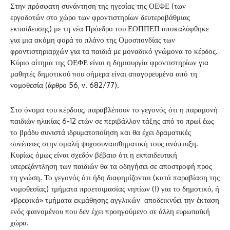
Στην πρόσφατη συνάντηση της ηγεσίας της ΟΕΦΕ (των
εργοδοτών στο χώρο των φροντιστηρίων δευτεροβάθμιας
εκπαίδευσης) με τη νέα Πρόεδρο του ΕΟΠΠΕΠ αποκαλύφθηκε
για μια ακόμη φορά το πλάνο της Ομοσπονδίας των
φροντιστηριαρχών για τα παιδιά με μοναδικό γνώμονα το κέρδος.
Κύριο αίτημα της ΟΕΦΕ είναι η δημιουργία φροντιστηρίων για
μαθητές δημοτικού που σήμερα είναι απαγορευμένα από τη
νομοθεσία (άρθρο 56, ν. 682/77).
Στο όνομα του κέρδους, παραβλέπουν το γεγονός ότι η παραμονή
παιδιών ηλικίας 6-12 ετών σε περιβάλλον τάξης από το πρωί έως
το βράδυ συνιστά ιδρυματοποίηση και θα έχει δραματικές
συνέπειες στην ομαλή ψυχοσυναισθηματική τους ανάπτυξη.
Κυρίως όμως είναι σχεδόν βέβαιο ότι η εκπαιδευτική
υπερεξάντληση των παιδιών θα τα οδηγήσει σε αποστροφή προς
τη γνώση. Το γεγονός ότι ήδη διαφημίζονται (κατά παραβίαση της
νομοθεσίας) τμήματα προετοιμασίας νηπίων (!) για το δημοτικό, ή
«βρεφικά» τμήματα εκμάθησης αγγλικών αποδεικνύει την έκταση
ενός φαινομένου που δεν έχει προηγούμενο σε άλλη ευρωπαϊκή
χώρα.