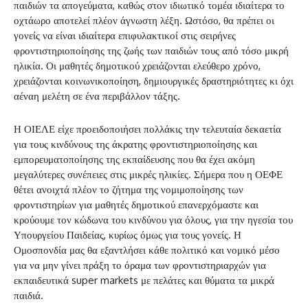
παιδιών τα απογεύματα, καθώς στον ιδιωτικό τομέα ιδιαίτερα το
οχτάωρο αποτελεί πλέον άγνωστη λέξη. Ωστόσο, θα πρέπει οι
γονείς να είναι ιδιαίτερα επιφυλακτικοί στις σειρήνες
φροντιστηριοποίησης της ζωής των παιδιών τους από τόσο μικρή
ηλικία. Οι μαθητές δημοτικού χρειάζονται ελεύθερο χρόνο,
χρειάζονται κοινωνικοποίηση, δημιουργικές δραστηριότητες κι όχι
αέναη μελέτη σε ένα περιβάλλον τάξης.
Η ΟΙΕΛΕ είχε προειδοποιήσει πολλάκις την τελευταία δεκαετία
για τους κινδύνους της άκρατης φροντιστηριοποίησης και
εμπορευματοποίησης της εκπαίδευσης που θα έχει ακόμη
μεγαλύτερες συνέπειες στις μικρές ηλικίες. Σήμερα που η ΟΕΦΕ
θέτει ανοιχτά πλέον το ζήτημα της νομιμοποίησης των
φροντιστηρίων για μαθητές δημοτικού επανερχόμαστε και
κρούουμε τον κώδωνα του κινδύνου για όλους, για την ηγεσία του
Υπουργείου Παιδείας, κυρίως όμως για τους γονείς. Η
Ομοσπονδία μας θα εξαντλήσει κάθε πολιτικό και νομικό μέσο
για να μην γίνει πράξη το όραμα των φροντιστηριαρχών για
εκπαιδευτικά super markets με πελάτες και θύματα τα μικρά
παιδιά.