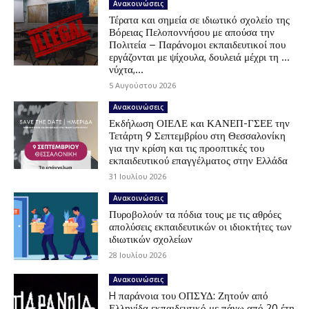
Ανακοινώσεις
Τέρατα και σημεία σε ιδιωτικό σχολείο της
Βόρειας Πελοποννήσου με απούσα την
Πολιτεία – Παράνομοι εκπαιδευτικοί που
εργάζονται με ψίχουλα, δουλειά μέχρι τη …
νύχτα,...
5 Αυγούστου 2026
Ανακοινώσεις
Εκδήλωση ΟΙΕΛΕ και ΚΑΝΕΠ-ΓΣΕΕ την
Τετάρτη 9 Σεπτεμβρίου στη Θεσσαλονίκη
για την κρίση και τις προοπτικές του
εκπαιδευτικού επαγγέλματος στην Ελλάδα
31 Ιουλίου 2026
Ανακοινώσεις
Πυροβολούν τα πόδια τους με τις αθρόες
απολύσεις εκπαιδευτικών οι ιδιοκτήτες των
ιδιωτικών σχολείων
28 Ιουλίου 2026
Ανακοινώσεις
H παράνοια του ΟΠΣΥΔ: Ζητούν από
Ελληνίδα εκπαιδευτικό με πάνω από 20 έτη