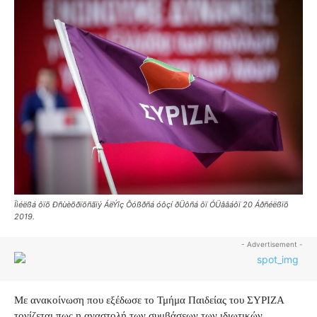
Ïìéëßá ôïõ Ðñùèõðïõñãïý ÁëÝîç Ôóßðñá óôçí ðÜôñá ôï ÓÜââáôï 20 Áðñéëßïõ
2019.
- Advertisement -
Με ανακοίνωση που εξέδωσε το Τμήμα Παιδείας του ΣΥΡΙΖΑ
τονίζεται πως η αναστολή των συμβάσεων των ιδιωτικών