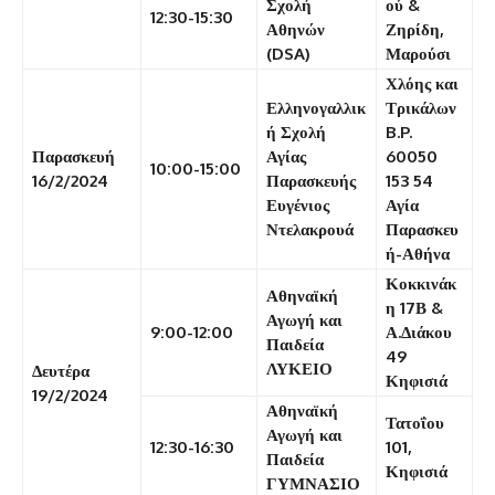
Σχολή
ού &
12:30-15:30
Αθηνών
Ζηρίδη,
(DSA)
Μαρούσι
Χλόης και
Ελληνογαλλικ
Τρικάλων
ή Σχολή
B.P.
Παρασκευή
Αγίας
60050
10:00-15:00
16/2/2024
Παρασκευής
153 54
Ευγένιος
Αγία
Ντελακρουά
Παρασκευ
ή-Αθήνα
Κοκκινάκ
Αθηναϊκή
η 17Β &
Αγωγή και
9:00-12:00
Α.Διάκου
Παιδεία
49
ΛΥΚΕΙΟ
Δευτέρα
Κηφισιά
19/2/2024
Αθηναϊκή
Τατοΐου
Αγωγή και
12:30-16:30
101,
Παιδεία
Κηφισιά
ΓΥΜΝΑΣΙΟ