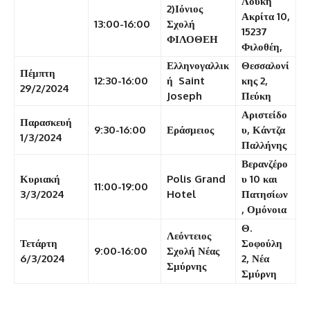
Λουκή
2)Ιόνιος
Ακρίτα 10,
13:00-16:00
Σχολή
15237
ΦΙΛΟΘΕΗ
Φιλοθέη,
Ελληνογαλλικ
Θεσσαλονί
Πέμπτη
12:30-16:00
ή Saint
κης 2,
29/2/2024
Joseph
Πεύκη
Αριστείδο
Παρασκευή
9:30-16:00
Εράσμειος
υ, Κάντζα
1/3/2024
Παλλήνης
Βερανζέρο
Κυριακή
Polis Grand
υ 10 και
11:00-19:00
3/3/2024
Hotel
Πατησίων
, Ομόνοια
Θ.
Λεόντειος
Τετάρτη
Σοφούλη
9:00-16:00
Σχολή Νέας
6/3/2024
2, Νέα
Σμύρνης
Σμύρνη