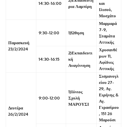
2)Εκπαιδευτή
14:30-16:00
και
ρια Λαμπίρη
Ιλισού,
Μοσχάτο
Μαρμαρά
7-9,
9:30-12:00
1)Ώθηση
Σταμάτα
Αττικής
Παρασκευή
23/2/2024
Χρυσανθέ
2)Εκπαιδευτι
μων 11,
14:30-16:15
κή
Αφίδνες
Αναγέννηση
Αττικής
Σισμανογλ
είου 27-
29, Αγ.
1)Ιόνιος
Ειρήνης &
9:00-12:00
Σχολή
Αγ.
ΜΑΡΟΥΣΙ
Γερασίμου
Δευτέρα
, 151 26
26/2/2024
Μαρούσι