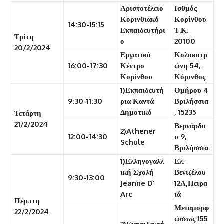
Αριστοτέλειο
Ισθμός
Κορινθιακό
Κορίνθου
14:30-15:15
Εκπαιδευτήρι
Τ.Κ.
Τρίτη
ο
20100
20/2/2024
Εργατικό
Κολοκοτρ
16:00-17:30
Κέντρο
ώνη 54,
Κορίνθου
Κόρινθος
1)Εκπαιδευτή
Ομήρου 4
9:30-11:30
ρια Καντά
Βριλήσσια
Δημοτικό
, 15235
Τετάρτη
21/2/2024
Βερνάρδο
2)Athener
12:00-14:30
υ 9,
Schule
Βριλήσσια
1)Ελληνογαλλ
Ελ.
ική Σχολή
Βενιζέλου
9:30-13:00
Jeanne D’
12Α,Πειρα
Arc
ιά
Πέμπτη
Μεταμορφ
22/2/2024
ώσεως 155