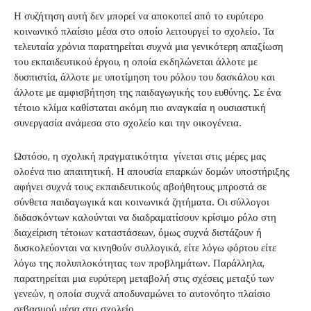
Η συζήτηση αυτή δεν μπορεί να αποκοπεί από το ευρύτερο
κοινωνικό πλαίσιο μέσα στο οποίο λειτουργεί το σχολείο. Τα
τελευταία χρόνια παρατηρείται συχνά μια γενικότερη απαξίωση
του εκπαιδευτικού έργου, η οποία εκδηλώνεται άλλοτε με
δυσπιστία, άλλοτε με υποτίμηση του ρόλου του δασκάλου και
άλλοτε με αμφισβήτηση της παιδαγωγικής του ευθύνης. Σε ένα
τέτοιο κλίμα καθίσταται ακόμη πιο αναγκαία η ουσιαστική
συνεργασία ανάμεσα στο σχολείο και την οικογένεια.
Ωστόσο, η σχολική πραγματικότητα γίνεται στις μέρες μας
ολοένα πιο απαιτητική. Η απουσία επαρκών δομών υποστήριξης
αφήνει συχνά τους εκπαιδευτικούς αβοήθητους μπροστά σε
σύνθετα παιδαγωγικά και κοινωνικά ζητήματα. Οι σύλλογοι
διδασκόντων καλούνται να διαδραματίσουν κρίσιμο ρόλο στη
διαχείριση τέτοιων καταστάσεων, όμως συχνά διστάζουν ή
δυσκολεύονται να κινηθούν συλλογικά, είτε λόγω φόρτου είτε
λόγω της πολυπλοκότητας των προβλημάτων. Παράλληλα,
παρατηρείται μια ευρύτερη μεταβολή στις σχέσεις μεταξύ των
γενεών, η οποία συχνά αποδυναμώνει το αυτονόητο πλαίσιο
σεβασμού μέσα στο σχολείο.