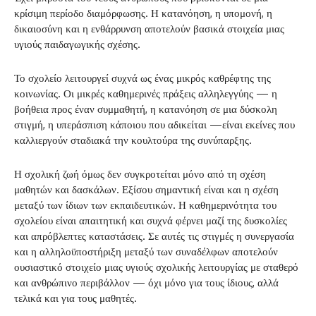
κρίσιμη περίοδο διαμόρφωσης. Η κατανόηση, η υπομονή, η
δικαιοσύνη και η ενθάρρυνση αποτελούν βασικά στοιχεία μιας
υγιούς παιδαγωγικής σχέσης.
Το σχολείο λειτουργεί συχνά ως ένας μικρός καθρέφτης της
κοινωνίας. Οι μικρές καθημερινές πράξεις αλληλεγγύης — η
βοήθεια προς έναν συμμαθητή, η κατανόηση σε μια δύσκολη
στιγμή, η υπεράσπιση κάποιου που αδικείται —είναι εκείνες που
καλλιεργούν σταδιακά την κουλτούρα της συνύπαρξης.
Η σχολική ζωή όμως δεν συγκροτείται μόνο από τη σχέση
μαθητών και δασκάλων. Εξίσου σημαντική είναι και η σχέση
μεταξύ των ίδιων των εκπαιδευτικών. Η καθημερινότητα του
σχολείου είναι απαιτητική και συχνά φέρνει μαζί της δυσκολίες
και απρόβλεπτες καταστάσεις. Σε αυτές τις στιγμές η συνεργασία
και η αλληλοϋποστήριξη μεταξύ των συναδέλφων αποτελούν
ουσιαστικό στοιχείο μιας υγιούς σχολικής λειτουργίας με σταθερό
και ανθρώπινο περιβάλλον — όχι μόνο για τους ίδιους, αλλά
τελικά και για τους μαθητές.