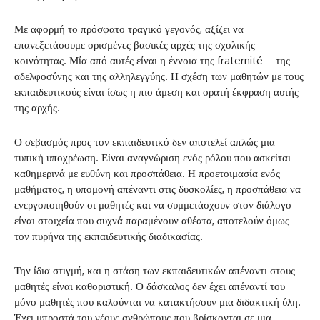
Με αφορμή το πρόσφατο τραγικό γεγονός, αξίζει να
επανεξετάσουμε ορισμένες βασικές αρχές της σχολικής
κοινότητας. Μία από αυτές είναι η έννοια της fraternité – της
αδελφοσύνης και της αλληλεγγύης. Η σχέση των μαθητών με τους
εκπαιδευτικούς είναι ίσως η πιο άμεση και ορατή έκφραση αυτής
της αρχής.
Ο σεβασμός προς τον εκπαιδευτικό δεν αποτελεί απλώς μια
τυπική υποχρέωση. Είναι αναγνώριση ενός ρόλου που ασκείται
καθημερινά με ευθύνη και προσπάθεια. Η προετοιμασία ενός
μαθήματος, η υπομονή απέναντι στις δυσκολίες, η προσπάθεια να
ενεργοποιηθούν οι μαθητές και να συμμετάσχουν στον διάλογο
είναι στοιχεία που συχνά παραμένουν αθέατα, αποτελούν όμως
τον πυρήνα της εκπαιδευτικής διαδικασίας.
Την ίδια στιγμή, και η στάση των εκπαιδευτικών απέναντι στους
μαθητές είναι καθοριστική. Ο δάσκαλος δεν έχει απέναντί του
μόνο μαθητές που καλούνται να κατακτήσουν μια διδακτική ύλη.
Έχει μπροστά του νέους ανθρώπους που βρίσκονται σε μια