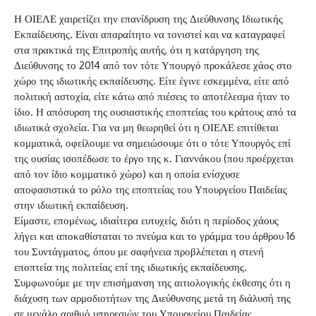
Η ΟΙΕΛΕ χαιρετίζει την επανίδρυση της Διεύθυνσης Ιδιωτικής
Εκπαίδευσης. Είναι απαραίτητο να τονιστεί και να καταγραφεί
στα πρακτικά της Επιτροπής αυτής, ότι η κατάργηση της
Διεύθυνσης το 2014 από τον τότε Υπουργό προκάλεσε χάος στο
χώρο της ιδιωτικής εκπαίδευσης. Είτε έγινε εσκεμμένα, είτε από
πολιτική αστοχία, είτε κάτω από πιέσεις το αποτέλεσμα ήταν το
ίδιο. Η απόσυρση της ουσιαστικής εποπτείας του κράτους από τα
ιδιωτικά σχολεία. Για να μη θεωρηθεί ότι η ΟΙΕΛΕ επιτίθεται
κομματικά, οφείλουμε να σημειώσουμε ότι ο τότε Υπουργός επί
της ουσίας ισοπέδωσε το έργο της κ. Γιαννάκου (που προέρχεται
από τον ίδιο κομματικό χώρο) και η οποία ενίσχυσε
αποφασιστικά το ρόλο της εποπτείας του Υπουργείου Παιδείας
στην ιδιωτική εκπαίδευση.
Είμαστε, επομένως, ιδιαίτερα ευτυχείς, διότι η περίοδος χάους
λήγει και αποκαθίσταται το πνεύμα και το γράμμα του άρθρου 16
του Συντάγματος, όπου με σαφήνεια προβλέπεται η στενή
εποπτεία της πολιτείας επί της ιδιωτικής εκπαίδευσης.
Συμφωνούμε με την επισήμανση της αιτιολογικής έκθεσης ότι η
διάχυση των αρμοδιοτήτων της Διεύθυνσης μετά τη διάλυσή της
σε μεγάλο αριθμό υπηρεσιών του Υπουργείου Παιδείας