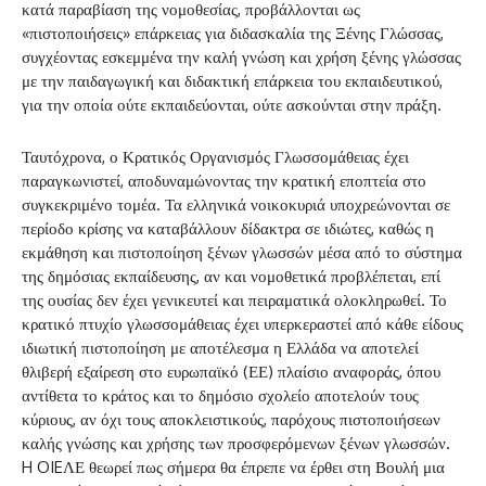
κατά παραβίαση της νομοθεσίας, προβάλλονται ως
«πιστοποιήσεις» επάρκειας για διδασκαλία της Ξένης Γλώσσας,
συγχέοντας εσκεμμένα την καλή γνώση και χρήση ξένης γλώσσας
με την παιδαγωγική και διδακτική επάρκεια του εκπαιδευτικού,
για την οποία ούτε εκπαιδεύονται, ούτε ασκούνται στην πράξη.
Ταυτόχρονα, ο Κρατικός Οργανισμός Γλωσσομάθειας έχει
παραγκωνιστεί, αποδυναμώνοντας την κρατική εποπτεία στο
συγκεκριμένο τομέα. Τα ελληνικά νοικοκυριά υποχρεώνονται σε
περίοδο κρίσης να καταβάλλουν δίδακτρα σε ιδιώτες, καθώς η
εκμάθηση και πιστοποίηση ξένων γλωσσών μέσα από το σύστημα
της δημόσιας εκπαίδευσης, αν και νομοθετικά προβλέπεται, επί
της ουσίας δεν έχει γενικευτεί και πειραματικά ολοκληρωθεί. Το
κρατικό πτυχίο γλωσσομάθειας έχει υπερκεραστεί από κάθε είδους
ιδιωτική πιστοποίηση με αποτέλεσμα η Ελλάδα να αποτελεί
θλιβερή εξαίρεση στο ευρωπαϊκό (ΕΕ) πλαίσιο αναφοράς, όπου
αντίθετα το κράτος και το δημόσιο σχολείο αποτελούν τους
κύριους, αν όχι τους αποκλειστικούς, παρόχους πιστοποιήσεων
καλής γνώσης και χρήσης των προσφερόμενων ξένων γλωσσών.
H OIEΛΕ θεωρεί πως σήμερα θα έπρεπε να έρθει στη Βουλή μια