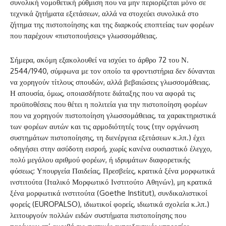
συνολική νομοθετική ρύθμιση που να μην περιορίζεται μόνο σε
τεχνικά ζητήματα εξετάσεων, αλλά να στοχεύει συνολικά στο
ζήτημα της πιστοποίησης και της διαρκούς εποπτείας των φορέων
που παρέχουν «πιστοποιήσεις» γλωσσομάθειας.
Σήμερα, ακόμη εξακολουθεί να ισχύει το άρθρο 72 του Ν.
2544/1940, σύμφωνα με τον οποίο τα φροντιστήρια δεν δύνανται
να χορηγούν τίτλους σπουδών, αλλά βεβαιώσεις γλωσσομάθειας.
Η απουσία, όμως, οποιασδήποτε διάταξης που να αφορά τις
προϋποθέσεις που θέτει η πολιτεία για την πιστοποίηση φορέων
που να χορηγούν πιστοποίηση γλωσσομάθειας, τα χαρακτηριστικά
των φορέων αυτών και τις αρμοδιότητές τους (την οργάνωση
συστημάτων πιστοποίησης, τη διενέργεια εξετάσεων κ.λπ.) έχει
οδηγήσει στην ασύδοτη εισροή, χωρίς κανένα ουσιαστικό έλεγχο,
πολύ μεγάλου αριθμού φορέων, ή ιδρυμάτων διαφορετικής
φύσεως: Υπουργεία Παιδείας, Πρεσβείες, κρατικά ξένα μορφωτικά
ινστιτούτα (Ιταλικό Μορφωτικό Ινστιτούτο Αθηνών), μη κρατικά
ξένα μορφωτικά ινστιτούτα (Goethe Institut), συνδικαλιστικοί
φορείς (EUROPALSO), ιδιωτικοί φορείς, ιδιωτικά σχολεία κ.λπ.)
λειτουργούν πολλών ειδών συστήματα πιστοποίησης που