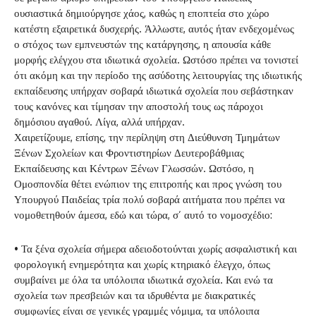
ουσιαστικά δημιούργησε χάος, καθώς η εποπτεία στο χώρο
κατέστη εξαιρετικά δυσχερής. Άλλωστε, αυτός ήταν ενδεχομένως
ο στόχος των εμπνευστών της κατάργησης, η απουσία κάθε
μορφής ελέγχου στα ιδιωτικά σχολεία. Ωστόσο πρέπει να τονιστεί
ότι ακόμη και την περίοδο της ασύδοτης λειτουργίας της ιδιωτικής
εκπαίδευσης υπήρχαν σοβαρά ιδιωτικά σχολεία που σεβάστηκαν
τους κανόνες και τίμησαν την αποστολή τους ως πάροχοι
δημόσιου αγαθού. Λίγα, αλλά υπήρχαν.
Χαιρετίζουμε, επίσης, την περίληψη στη Διεύθυνση Τμημάτων
Ξένων Σχολείων και Φροντιστηρίων Δευτεροβάθμιας
Εκπαίδευσης και Κέντρων Ξένων Γλωσσών. Ωστόσο, η
Ομοσπονδία θέτει ενώπιον της επιτροπής και προς γνώση του
Υπουργού Παιδείας τρία πολύ σοβαρά αιτήματα που πρέπει να
νομοθετηθούν άμεσα, εδώ και τώρα, σ’ αυτό το νομοσχέδιο:
• Τα ξένα σχολεία σήμερα αδειοδοτούνται χωρίς ασφαλιστική και
φορολογική ενημερότητα και χωρίς κτηριακό έλεγχο, όπως
συμβαίνει με όλα τα υπόλοιπα ιδιωτικά σχολεία. Και ενώ τα
σχολεία των πρεσβειών και τα ιδρυθέντα με διακρατικές
συμφωνίες είναι σε γενικές γραμμές νόμιμα, τα υπόλοιπα