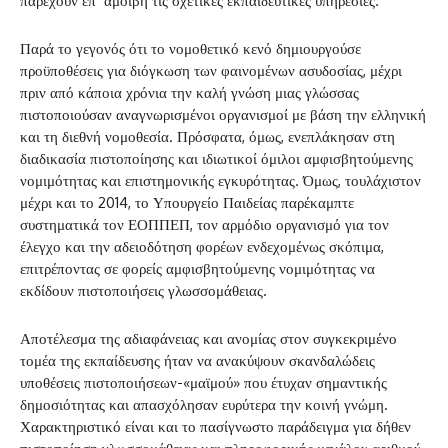
παρέχουν επ’ αμοιβή τις σχετικές εκπαιδευτικές υπηρεσίες.
Παρά το γεγονός ότι το νομοθετικό κενό δημιουργούσε
προϋποθέσεις για διόγκωση των φαινομένων ασυδοσίας, μέχρι
πριν από κάποια χρόνια την καλή γνώση μιας γλώσσας
πιστοποιούσαν αναγνωρισμένοι οργανισμοί με βάση την ελληνική
και τη διεθνή νομοθεσία. Πρόσφατα, όμως, ενεπλάκησαν στη
διαδικασία πιστοποίησης και ιδιωτικοί όμιλοι αμφισβητούμενης
νομιμότητας και επιστημονικής εγκυρότητας. Όμως, τουλάχιστον
μέχρι και το 2014, το Υπουργείο Παιδείας παρέκαμπτε
συστηματικά τον ΕΟΠΠΕΠ, τον αρμόδιο οργανισμό για τον
έλεγχο και την αδειοδότηση φορέων ενδεχομένως σκόπιμα,
επιτρέποντας σε φορείς αμφισβητούμενης νομιμότητας να
εκδίδουν πιστοποιήσεις γλωσσομάθειας.
Αποτέλεσμα της αδιαφάνειας και ανομίας στον συγκεκριμένο
τομέα της εκπαίδευσης ήταν να ανακύψουν σκανδαλώδεις
υποθέσεις πιστοποιήσεων-«μαϊμού» που έτυχαν σημαντικής
δημοσιότητας και απασχόλησαν ευρύτερα την κοινή γνώμη.
Χαρακτηριστικό είναι και το πασίγνωστο παράδειγμα για δήθεν