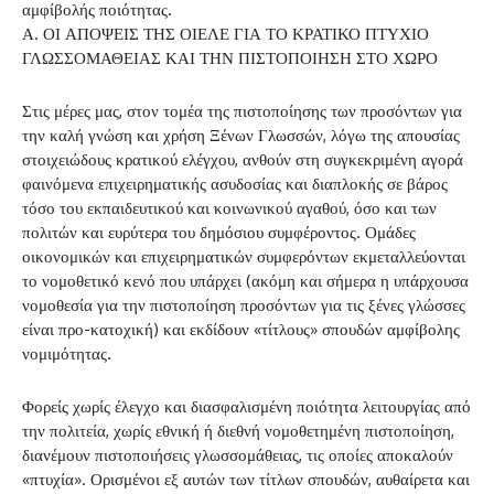
αμφίβολής ποιότητας.
Α. ΟΙ ΑΠΟΨΕΙΣ ΤΗΣ ΟΙΕΛΕ ΓΙΑ ΤΟ ΚΡΑΤΙΚΟ ΠΤΥΧΙΟ
ΓΛΩΣΣΟΜΑΘΕΙΑΣ ΚΑΙ ΤΗΝ ΠΙΣΤΟΠΟΙΗΣΗ ΣΤΟ ΧΩΡΟ
Στις μέρες μας, στον τομέα της πιστοποίησης των προσόντων για
την καλή γνώση και χρήση Ξένων Γλωσσών, λόγω της απουσίας
στοιχειώδους κρατικού ελέγχου, ανθούν στη συγκεκριμένη αγορά
φαινόμενα επιχειρηματικής ασυδοσίας και διαπλοκής σε βάρος
τόσο του εκπαιδευτικού και κοινωνικού αγαθού, όσο και των
πολιτών και ευρύτερα του δημόσιου συμφέροντος. Ομάδες
οικονομικών και επιχειρηματικών συμφερόντων εκμεταλλεύονται
το νομοθετικό κενό που υπάρχει (ακόμη και σήμερα η υπάρχουσα
νομοθεσία για την πιστοποίηση προσόντων για τις ξένες γλώσσες
είναι προ-κατοχική) και εκδίδουν «τίτλους» σπουδών αμφίβολης
νομιμότητας.
Φορείς χωρίς έλεγχο και διασφαλισμένη ποιότητα λειτουργίας από
την πολιτεία, χωρίς εθνική ή διεθνή νομοθετημένη πιστοποίηση,
διανέμουν πιστοποιήσεις γλωσσομάθειας, τις οποίες αποκαλούν
«πτυχία». Ορισμένοι εξ αυτών των τίτλων σπουδών, αυθαίρετα και