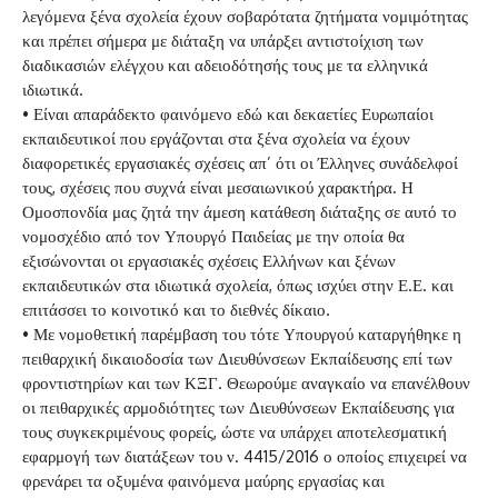
λεγόμενα ξένα σχολεία έχουν σοβαρότατα ζητήματα νομιμότητας
και πρέπει σήμερα με διάταξη να υπάρξει αντιστοίχιση των
διαδικασιών ελέγχου και αδειοδότησής τους με τα ελληνικά
ιδιωτικά.
• Είναι απαράδεκτο φαινόμενο εδώ και δεκαετίες Ευρωπαίοι
εκπαιδευτικοί που εργάζονται στα ξένα σχολεία να έχουν
διαφορετικές εργασιακές σχέσεις απ’ ότι οι Έλληνες συνάδελφοί
τους, σχέσεις που συχνά είναι μεσαιωνικού χαρακτήρα. Η
Ομοσπονδία μας ζητά την άμεση κατάθεση διάταξης σε αυτό το
νομοσχέδιο από τον Υπουργό Παιδείας με την οποία θα
εξισώνονται οι εργασιακές σχέσεις Ελλήνων και ξένων
εκπαιδευτικών στα ιδιωτικά σχολεία, όπως ισχύει στην Ε.Ε. και
επιτάσσει το κοινοτικό και το διεθνές δίκαιο.
• Με νομοθετική παρέμβαση του τότε Υπουργού καταργήθηκε η
πειθαρχική δικαιοδοσία των Διευθύνσεων Εκπαίδευσης επί των
φροντιστηρίων και των ΚΞΓ. Θεωρούμε αναγκαίο να επανέλθουν
οι πειθαρχικές αρμοδιότητες των Διευθύνσεων Εκπαίδευσης για
τους συγκεκριμένους φορείς, ώστε να υπάρχει αποτελεσματική
εφαρμογή των διατάξεων του ν. 4415/2016 ο οποίος επιχειρεί να
φρενάρει τα οξυμένα φαινόμενα μαύρης εργασίας και