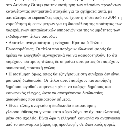
στο Advisory Group για την ισοτίμηση των πλαισίων προσόντων
καταθέτοντας συντριπτικά στοιχεία για τα ζητήματα αυτά, με
αποτέλεσμα οι ευρωπαϊκές αρχές να έχουν ζητήσει από το 2014 τη
νομοθέτηση άμεσων μέτρων για τη διασφάλιση της ποιότητας των
παρεχόμενων εκπαιδευτικών υπηρεσιών και της νομιμότητας των
εκδιδόμενων τίτλων σπουδών.
• Αποτελεί αναγκαιότητα η ενίσχυση Κρατικού Τίτλου
Γλωσσομάθειας. Οι τίτλοι που παρέχουν ιδιωτικοί φορείς θα
πρέπει να ελεγχθούν εξονυχιστικά για να αδειοδοτηθούν. Το ότι
παρέχουν ισότιμους τίτλους δε σημαίνει αυτομάτως ότι παρέχουν
ουσιαστική, ποιοτική γνώση.
• Η ισοτίμηση όμως, όπως θα εξηγήσουμε στη συνέχεια δεν είναι
μια απλή διαδικασία. Οι τίτλοι αυτοί παρέχουν πιστοποίηση
δημόσιου αγαθού επομένως πρέπει να υπάρχει δημόσιος και
κοινωνικός έλεγχος, ώστε να αποτρέπονται διαδικασίες
αδιαφάνειας που επικρατούν σήμερα.
• Είναι, τέλος, αναγκαίο η διαδικασία πιστοποίησης
γλωσσομάθειας να γίνεται κατά κύριο λόγο, αν όχι αποκλειστικά,
μέσα στο σχολείο. Είναι ώρα η ελληνική κοινωνία να αναπνεύσει
από το οικονομικό βάρος της προσφυγής σε ιδιωτικούς φορείς