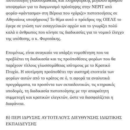
πιστοποίηση γλωσσομάθειας και πληροφορικής μεγάλου αριθμού
υποψηφίων για το διαγωνισμό πρόσληψης στην ΝΕΡΙΤ από
φορέα-«φάντασμα» στη Βέροια που «χάριζε» πιστοποιήσεις σε
Αθηναίους υποψήφιους! Το θέμα αυτό ο πρόεδρος της ΟΙΕΛΕ το
έφερε σε γνώση των εισαγγελικών αρχών και το γνωρίζει πολύ
καλά ο άνθρωπος που κίνησε τις διαδικασίες για το νομικό έλεγχο
της υπόθεσης, ο κ. Φορτσάκης.
Επομένως, είναι αναγκαίο να υπάρξει νομοθέτηση που να
προβλέπει τη διαδικασία και τις προϋποθέσεις φορέων που θα
παρέχουν τίτλους γλωσσομάθειας ισότιμους με το Κρατικό
Πτυχίο. Η ισοτίμηση προϋποθέτει την αυστηρή εποπτεία των
φορέων αυτών από το κράτος σε ό, τι αφορά τα αναλυτικά
προγράμματα, τα προσόντα των εκπαιδευτικών, τις κτηριακές
υποδομές, τη διαδικασία πιστοποίησης με την απαραίτητη
συμμετοχή και κρατικών ελεγκτών, ώστε να διασφαλίζεται η
διαφάνεια.
Β) ΠΕΡΙ ΙΔΡΥΣΗΣ ΑΥΤΟΤΕΛΟΥΣ ΔΙΕΥΘΥΝΣΗΣ ΙΔΙΩΤΙΚΗΣ
ΕΚΠΑΙΔΕΥΣΗΣ