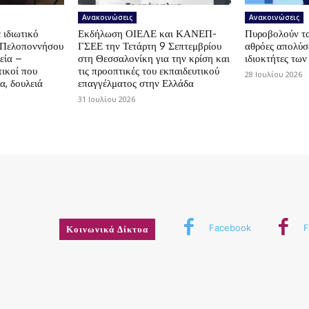
Ανακοινώσεις
Ανακοινώσεις
 ιδιωτικό
Εκδήλωση ΟΙΕΛΕ και ΚΑΝΕΠ-
Πυροβολούν τα 
ς Πελοποννήσου
ΓΣΕΕ την Τετάρτη 9 Σεπτεμβρίου
αθρόες απολύσε
εία –
στη Θεσσαλονίκη για την κρίση και
ιδιοκτήτες των
ικοί που
τις προοπτικές του εκπαιδευτικού
28 Ιουλίου 2026
α, δουλειά
επαγγέλματος στην Ελλάδα
31 Ιουλίου 2026
Facebook
F
Κοινωνικά Δίκτυα