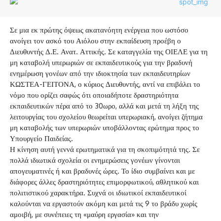
Σε μια εκ πρώτης όψεως ακατανόητη ενέργεια που ωστόσο
ανοίγει τον ασκό του Αιόλου στην εκπαίδευση προέβη ο
Διευθυντής Δ.Ε. Ανατ. Αττικής. Σε καταγγελία της ΟΙΕΛΕ για τη
μη καταβολή υπερωριών σε εκπαιδευτικούς για την βραδυνή
ενημέρωση γονέων από την ιδιοκτησία των εκπαιδευτηρίων
ΚΩΣΤΕΑ-ΓΕΙΤΟΝΑ, ο κύριος Διευθυντής, αντί να επιβάλει το
νόμο που ορίζει σαφώς ότι οποιαδήποτε δραστηριότητα
εκπαιδευτικών πέρα από το 30ωρο, αλλά και μετά τη λήξη της
λειτουργίας του σχολείου θεωρείται υπερωριακή, ανοίγει ζήτημα
μη καταβολής των υπερωριών υποβάλλοντας ερώτημα προς το
Υπουργείο Παιδείας.
Η κίνηση αυτή γεννά ερωτηματικά για τη σκοπιμότητά της. Σε
πολλά ιδιωτικά σχολεία οι ενημερώσεις γονέων γίνονται
απογευματινές ή και βραδυνές ώρες. Το ίδιο συμβαίνει και με
διάφορες άλλες δραστηριότητες επιμορφωτικού, αθλητικού και
πολιτιστικού χαρακτήρα. Συχνά οι ιδιωτικοί εκπαιδευτικοί
καλούνται να εργαστούν ακόμη και μετά τις 9 το βράδυ χωρίς
αμοιβή, με συνέπειες τη «μαύρη εργασία» και την