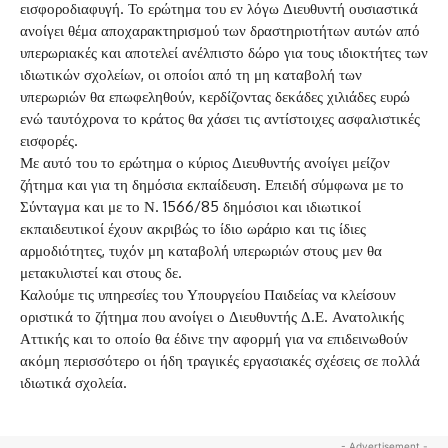
εισφοροδιαφυγή. Το ερώτημα του εν λόγω Διευθυντή ουσιαστικά
ανοίγει θέμα αποχαρακτηρισμού των δραστηριοτήτων αυτών από
υπερωριακές και αποτελεί ανέλπιστο δώρο για τους ιδιοκτήτες των
ιδιωτικών σχολείων, οι οποίοι από τη μη καταβολή των
υπερωριών θα επωφεληθούν, κερδίζοντας δεκάδες χιλιάδες ευρώ
ενώ ταυτόχρονα το κράτος θα χάσει τις αντίστοιχες ασφαλιστικές
εισφορές.
Με αυτό του το ερώτημα ο κύριος Διευθυντής ανοίγει μείζον
ζήτημα και για τη δημόσια εκπαίδευση. Επειδή σύμφωνα με το
Σύνταγμα και με το Ν. 1566/85 δημόσιοι και ιδιωτικοί
εκπαιδευτικοί έχουν ακριβώς το ίδιο ωράριο και τις ίδιες
αρμοδιότητες, τυχόν μη καταβολή υπερωριών στους μεν θα
μετακυλιστεί και στους δε.
Καλούμε τις υπηρεσίες του Υπουργείου Παιδείας να κλείσουν
οριστικά το ζήτημα που ανοίγει ο Διευθυντής Δ.Ε. Ανατολικής
Αττικής και το οποίο θα έδινε την αφορμή για να επιδεινωθούν
ακόμη περισσότερο οι ήδη τραγικές εργασιακές σχέσεις σε πολλά
ιδιωτικά σχολεία.
- Advertisement -