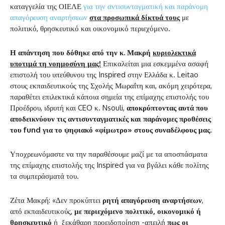
καταγγελία της ΟΙΕΛΕ
για την αντισυνταγματική και παράνομη
απαγόρευση αναρτήσεων
στα προσωπικά δίκτυά τους
με
πολιτικό, θρησκευτικό και οικονομικό περιεχόμενο.
Η απάντηση που δόθηκε από την κ. Μακρή
κυριολεκτικά
υποτιμά τη νοημοσύνη μας!
Επικαλείται μια εσκεμμένα ασαφή
επιστολή του υπεύθυνου της Inspired στην Ελλάδα κ. Leitao
στους εκπαιδευτικούς της Σχολής Μωραΐτη και, ακόμη χειρότερα,
παραθέτει επιλεκτικά κάποια σημεία της επίμαχης επιστολής του
Προέδρου, ιδρυτή και CEO κ. Nsouli,
αποκρύπτοντας αυτά που
αποδεικνύουν τις αντισυνταγματικές και παράνομες προθέσεις
του
fund για το ψηφιακό «φίμωτρο» στους συναδέλφους μας.
Υποχρεωνόμαστε να την παραθέσουμε μαζί με τα αποσπάσματα
της επίμαχης επιστολής της Inspired για να βγάλει κάθε πολίτης
τα συμπεράσματά του.
Ζέτα Μακρή: «Δεν προκύπτει
ρητή απαγόρευση αναρτήσεων
,
από εκπαιδευτικούς,
με περιεχόμενο πολιτικό, οικονομικό ή
θρησκευτικό
ή ξεκάθαρη προειδοποίηση -απειλή
πως οι