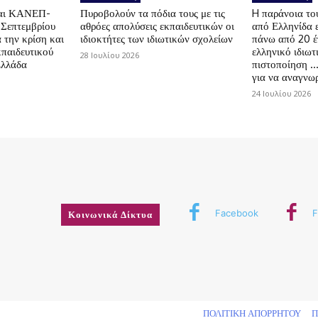
αι ΚΑΝΕΠ-
Πυροβολούν τα πόδια τους με τις
H παράνοια τ
 Σεπτεμβρίου
αθρόες απολύσεις εκπαιδευτικών οι
από Ελληνίδα 
 την κρίση και
ιδιοκτήτες των ιδιωτικών σχολείων
πάνω από 20 έ
κπαιδευτικού
ελληνικό ιδιωτ
28 Ιουλίου 2026
Ελλάδα
πιστοποίηση …
για να αναγνωρ
24 Ιουλίου 2026
Facebook
F
Κοινωνικά Δίκτυα
δικαιώματος
ΠΟΛΙΤΙΚΗ ΑΠΟΡΡΗΤΟΥ
Π