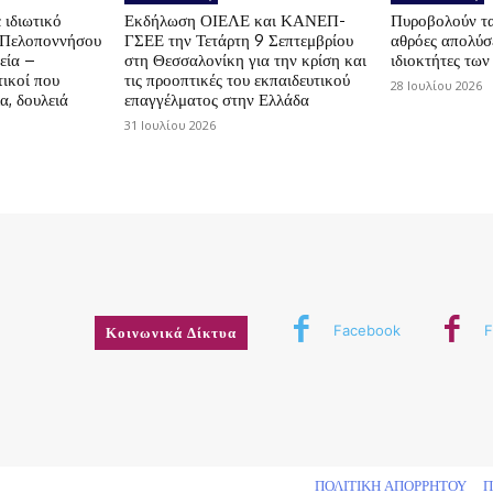
 ιδιωτικό
Εκδήλωση ΟΙΕΛΕ και ΚΑΝΕΠ-
Πυροβολούν τα 
ς Πελοποννήσου
ΓΣΕΕ την Τετάρτη 9 Σεπτεμβρίου
αθρόες απολύσε
εία –
στη Θεσσαλονίκη για την κρίση και
ιδιοκτήτες των
ικοί που
τις προοπτικές του εκπαιδευτικού
28 Ιουλίου 2026
α, δουλειά
επαγγέλματος στην Ελλάδα
31 Ιουλίου 2026
Facebook
F
Κοινωνικά Δίκτυα
δικαιώματος
ΠΟΛΙΤΙΚΗ ΑΠΟΡΡΗΤΟΥ
Π