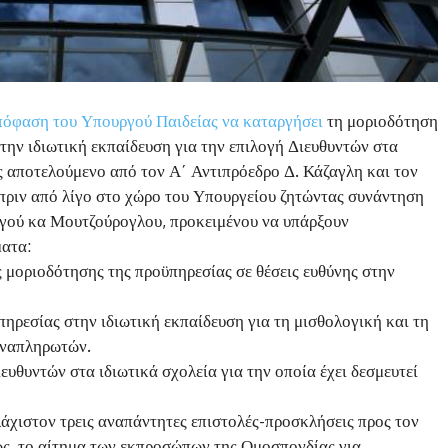
απόφαση του Υπουργού Παιδείας να καταργήσει
τη μοριοδότηση
την ιδιωτική εκπαίδευση για την επιλογή Διευθυντών στα
ς αποτελούμενο από τον Α΄ Αντιπρόεδρο Δ. Κάζαγλη και τον
πριν από λίγο στο χώρο του Υπουργείου ζητώντας συνάντηση
ργού κα Μουτζούρογλου, προκειμένου να υπάρξουν
ματα:
 μοριοδότησης της προϋπηρεσίας σε θέσεις ευθύνης στην
πηρεσίας στην ιδιωτική εκπαίδευση για τη μισθολογική και τη
αναπληρωτών.
ευθυντών στα ιδιωτικά σχολεία για την οποία έχει δεσμευτεί
άχιστον τρεις αναπάντητες επιστολές-προσκλήσεις προς τον
ως, το αίτημα των εκπροσώπων της Ομοσπονδίας για