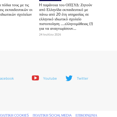
πόδια τους με τις
H παράνοια του ΟΠΣΥΔ: Ζητούν
ις εκπαιδευτικών οι
από Ελληνίδα εκπαιδευτικό με
 ιδιωτικών σχολείων
πάνω από 20 έτη υπηρεσίας σε
ελληνικό ιδιωτικό σχολείο
πιστοποίηση ….ελληνομάθειας (!)
για να αναγνωρίσουν...
24 Ιουλίου 2026
acebook
Youtube
Twitter
ΟΛΙΤΙΚΗ COOKIES
ΠΟΛΙΤΙΚΗ SOCIAL MEDIA
ΕΠΙΚΟΙΝΩΝΙΑ