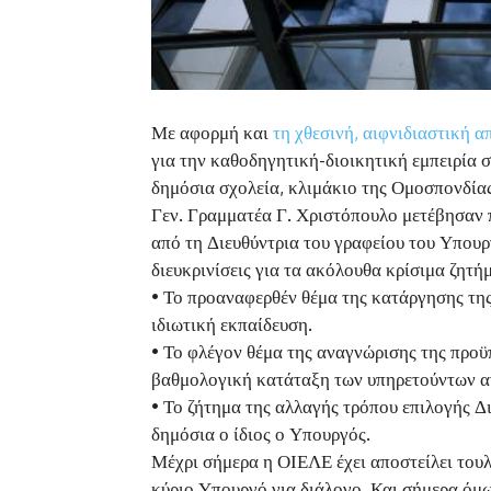
Με αφορμή και
τη χθεσινή, αιφνιδιαστική 
για την καθοδηγητική-διοικητική εμπειρία σ
δημόσια σχολεία, κλιμάκιο της Ομοσπονδία
Γεν. Γραμματέα Γ. Χριστόπουλο μετέβησαν 
από τη Διευθύντρια του γραφείου του Υπου
διευκρινίσεις για τα ακόλουθα κρίσιμα ζητή
• Το προαναφερθέν θέμα της κατάργησης της
ιδιωτική εκπαίδευση.
• Το φλέγον θέμα της αναγνώρισης της προϋ
βαθμολογική κατάταξη των υπηρετούντων 
• Το ζήτημα της αλλαγής τρόπου επιλογής Δι
δημόσια ο ίδιος ο Υπουργός.
Μέχρι σήμερα η ΟΙΕΛΕ έχει αποστείλει τουλ
κύριο Υπουργό για διάλογο. Και σήμερα όμ