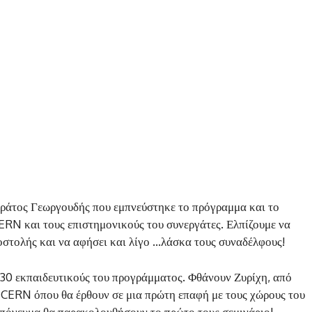
τράτος Γεωργουδής που εμπνεύστηκε το πρόγραμμα και το
CERN και τους επιστημονικούς του συνεργάτες. Ελπίζουμε να
οστολής και να αφήσει και λίγο …λάσκα τους συναδέλφους!
 30 εκπαιδευτικούς του προγράμματος. Φθάνουν Ζυρίχη, από
το CERN όπου θα έρθουν σε μια πρώτη επαφή με τους χώρους του
 απόγευμα θα παρακολουθήσουν το πρώτο τους σεμινάριο!