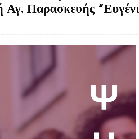
 Αγ. Παρασκευής “Ευγένι