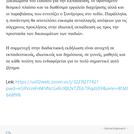
Δικαιώματα του Παιδιού για την Εκπαίδευση, το υφιστάμενο
θεσμικό πλαίσιο και τα διαθέσιμα εργαλεία διαχείρισης αλλά και
οι παραβιάσεις που εντοπίζει ο Συνήγορος στο πεδίο. Παράλληλα,
η συνάντηση θα αποτελέσει ευκαιρία ανταλλαγής απόψεων για τις
σύγχρονες προκλήσεις στην ιδιωτική εκπαίδευση ως προς την
προστασία των δικαιωμάτων των παιδιών.
Η συμμετοχή στην διαδικτυακή εκδήλωση είναι ανοιχτή σε
εκπαιδευτικούς, ιδιωτικούς και δημόσιους, σε γονείς, μαθητές και
σε κάθε πολίτη που ενδιαφέρεται για το πολύ σημαντικό αυτό
ζήτημα.
Link:
https://us02web.zoom.us/j/3223127742?
pwd=eG9VcmFnNFVNcGxRcXBLNTZEbTRqdz09&omn=81361
668198
- Advertisement -