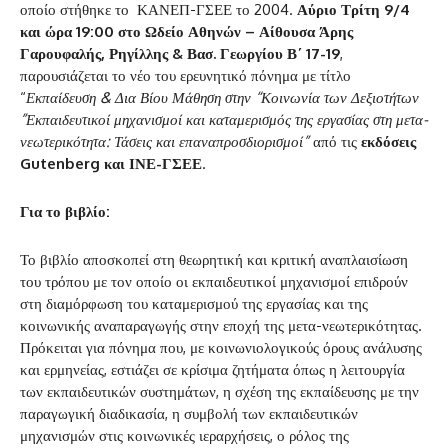
οποίο στήθηκε το ΚΑΝΕΠ-ΓΣΕΕ το 2004.
Αύριο Τρίτη 9/4
και ώρα 19:00 στο Ωδείο Αθηνών – Αίθουσα Άρης
Γαρουφαλής, Ρηγίλλης & Βασ. Γεωργίου Β΄ 17-19
,
παρουσιάζεται το νέο του ερευνητικό πόνημα με τίτλο
“
Εκπαίδευση & Δια Βίου Μάθηση στην “Κοινωνία των Δεξιοτήτων
”Εκπαιδευτικοί μηχανισμοί και καταμερισμός της εργασίας στη μετα-
νεωτερικότητα: Τάσεις και επαναπροσδιορισμοί”
από τις
εκδόσεις
Gutenberg και ΙΝΕ-ΓΣΕΕ
.
Για το βιβλίο:
Το βιβλίο αποσκοπεί στη θεωρητική και κριτική αναπλαισίωση
του τρόπου με τον οποίο οι εκπαιδευτικοί μηχανισμοί επιδρούν
στη διαμόρφωση του καταμερισμού της εργασίας και της
κοινωνικής αναπαραγωγής στην εποχή της μετα-νεωτερικότητας.
Πρόκειται για πόνημα που, με κοινωνιολογικούς όρους ανάλυσης
και ερμηνείας, εστιάζει σε κρίσιμα ζητήματα όπως η λειτουργία
των εκπαιδευτικών συστημάτων, η σχέση της εκπαίδευσης με την
παραγωγική διαδικασία, η συμβολή των εκπαιδευτικών
μηχανισμών στις κοινωνικές ιεραρχήσεις, ο ρόλος της