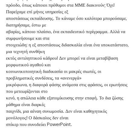
πρόοδο, όπως κάποιοι πρόθυμοι στα ΜΜΕ διακινούν; Όχι!
Παρείχαμε επί μήνες υπηρεσίες εξ
αποστάσεως εκπαίδευσης. Το κάναμε όσο καλύτερα μπορούσαμε,
διατηρήσαμε, έστω με
αβαρίες, κάποιο πλαίσιο, ένα εκπαιδευτικό περίγραμμα. Αλλά να
συμφωνήσουμε και στα
στοιχειώδη: η εξ αποστάσεως διδασκαλία είναι ένα υποκατάστατο,
μια τεχνητή συνθήκη
εκτός αντιληπτικού κάδρου! Δεν μπορεί να είναι μεταβίβαση
μορφωτικού αγαθού και
κοινωνικοποιητική διαδικασία οι μακρές σιωπές, οι
προβληματικές συνδέσεις, τα «ανενεργά»
μικρόφωνα, η διαφορά φάσης ανάμεσα στις φράσεις, οι ερωτήσεις
που μετεωρίζονται στο
κενό, η απώλεια κάθε εξατομίκευσης στην επαφή. Το δια ζώσης
μάθημα είναι διαρκές
παιχνίδι, μια αέναη συνωμοσία. Δεν είναι καθηγητικός
μονόλογος! Ο δάσκαλος δεν είναι
σπίκερ που συνοδεύει PowerPoint.