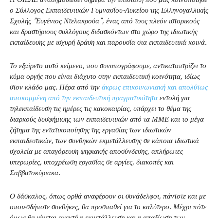
ο Σύλλογος Εκπαιδευτικών Γυμνασίου-Λυκείου της Ελληνογαλλικής
Σχολής “Ευγένιος Ντελακρούα”, ένας από τους πλεόν ιστορικούς
και δραστήριους συλλόγους διδασκόντων στο χώρο της ιδιωτικής
εκπαίδευσης με ισχυρή δράση και παρουσία στα εκπαιδευτικά κοινά.
Το εξαίρετο αυτό κείμενο, που συνυπογράφουμε, αντικατοπτρίζει το
κύμα οργής που είναι διάχυτο στην εκπαιδευτική κοινότητα, ιδίως
στον κλάδο μας. Πέρα από την
άκρως επικοινωνιακή και απολύτως
αποκομμένη από την εκπαιδευτική πραγματικότητα
εντολή για
τηλεκπαίδευση τις ημέρες τις κακοκαιρίας, υπάρχει το θέμα της
διαρκούς δυσφήμισης των εκπαιδευτικών από τα ΜΜΕ και το μέγα
ζήτημα της εντατικοποίησης της εργασίας των ιδιωτικών
εκπαιδευτικών, των συνθηκών εκμετάλλευσης σε κάποια ιδιωτικά
σχολεία με απαγόρευση ψηφιακής αποσύνδεσης, απλήρωτες
υπερωρίες, υποχρέωση εργασίας σε αργίες, διακοπές και
Σαββατοκύριακα.
Ο δάσκαλος, όπως ορθά αναφέρουν οι συνάδελφοι, πάντοτε και με
οποιεσδήποτε συνθήκες, θα προσπαθεί για το καλύτερο. Μέχρι πότε
όμως θα γίνεται ανεκτή η εκμετάλλευση και η απαξίωση των