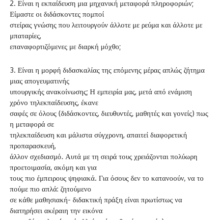
2. Είναι η εκπαίδευση μια μηχανική μεταφορά πληροφοριών;
Είμαστε οι διδάσκοντες πομποί
στείρας γνώσης που λειτουργούν άλλοτε με ρεύμα και άλλοτε με
μπαταρίες,
επαναφορτιζόμενες με διαρκή μόχθο;
3. Είναι η μορφή διδασκαλίας της επόμενης μέρας απλώς ζήτημα
μιας απογευματινής
υπουργικής ανακοίνωσης; Η εμπειρία μας, μετά από ενάμιση
χρόνο τηλεκπαίδευσης, έκανε
σαφές σε όλους (διδάσκοντες, διευθυντές, μαθητές και γονείς) πως
η μεταφορά σε
τηλεκπαίδευση και μάλιστα σύγχρονη, απαιτεί διαφορετική
προπαρασκευή,
άλλον σχεδιασμό. Αυτά με τη σειρά τους χρειάζονται πολύωρη
προετοιμασία, ακόμη και για
τους πιο έμπειρους ψηφιακά. Για όσους δεν το κατανοούν, να το
πούμε πιο απλά: ζητούμενο
σε κάθε μαθησιακή- διδακτική πράξη είναι πρωτίστως να
διατηρήσει ακέραιη την εικόνα