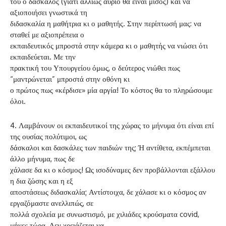
του ο δάσκαλος (γιατί αλλιώς αύριο θα είναι μισός) και να
αξιοποιήσει γνωστικά τη
διδασκαλία η μαθήτρια κι ο μαθητής. Στην περίπτωσή μας: να
σταθεί με αξιοπρέπεια ο
εκπαιδευτικός μπροστά στην κάμερα κι ο μαθητής να νιώσει ότι
εκπαιδεύεται. Με την
πρακτική του Υπουργείου όμως, ο δεύτερος νιώθει πως
“μαντρώνεται” μπροστά στην οθόνη κι
ο πρώτος πως «κέρδισε» μία αργία! Το κόστος θα το πληρώσουμε
όλοι.
4. Λαμβάνουν οι εκπαιδευτικοί της χώρας το μήνυμα ότι είναι επί
της ουσίας πολύτιμοι, ως
δάσκαλοι και δασκάλες των παιδιών της; Ή αντίθετα, εκπέμπεται
άλλο μήνυμα, πως δε
χάλασε δα κι ο κόσμος! Ως ισοδύναμες δεν προβάλλονται εξάλλου
η δια ζώσης και η εξ
αποστάσεως διδασκαλία; Αντίστοιχα, δε χάλασε κι ο κόσμος αν
εργαζόμαστε ανελλιπώς, σε
πολλά σχολεία με συνωστισμό, με χιλιάδες κρούσματα covid,
μήνες τώρα. Δεν χρειάζεται να