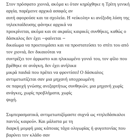
Στον πρόσφατο χιονιά, ακόμα κι όταν κηρύχθηκε η Τρίτη γενική
αργία, παρέμεινε αρχικά ασαφές αν
αυτή αφορούσε και τα σχολεία. Η «εύκολη» κι ανέξοδη λύση της
τηλεκπαίδευσης φάνηκε αρχικά να
προκρίνεται, ακόμα και σε ακραίες καιρικές συνθήκες, καθώς ο
δάσκαλος δεν έχει –φαίνεται –
δικαίωμα να προετοιμάσει και να προστατεύσει το σπίτι του από
τον χιονιά, δεν δικαιούται να
συντρέξει τον άρρωστο και ηλικιωμένο γονιό του, τον φίλο που
βρέθηκε σε ανάγκη, δεν έχει ανήλικα
μικρά παιδιά που πρέπει να φροντίσει! Ο δάσκαλος
αντιμετωπίζεται σαν μια μηχανή υποχρεωμένη
σε παροχή γνώσης ανεξαρτήτως συνθηκών, μια μηχανή χωρίς
ανάγκες, χωρίς προβλήματα, χωρίς
ψυχή.
Συμπερασματικά, αντιμετωπιζόμαστε συχνά ως «τηλεδάσκαλοι
παντός καιρού». Και μάλιστα με τη
διαρκή μομφή μιας κάποιας τάχα ολιγωρίας ή φυγοπονίας που
βαρύνει τον κλάδο σαν