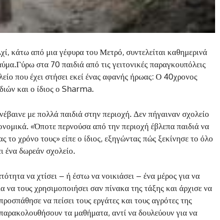
χί, κάτω από μια γέφυρα του Μετρό, συντελείται καθημερινά
αύμα.Γύρω στα 70 παιδιά από τις γειτονικές παραγκουπόλεις
είο που έχει στήσει εκεί ένας αφανής ήρωας: Ο 40χρονος
ιών και ο ίδιος ο Sharma.
νέβαινε με πολλά παιδιά στην περιοχή. Δεν πήγαιναν σχολείο
ικονομικά. «Όποτε περνούσα από την περιοχή έβλεπα παιδιά να
ς το χρόνο τους» είπε ο ίδιος, εξηγώντας πώς ξεκίνησε το όλο
ι ένα δωρεάν σχολείο.
τότητα να χτίσει – ή έστω να νοικιάσει – ένα μέρος για να
α να τους χρησιμοποιήσει σαν πίνακα της τάξης και άρχισε να
ροσπάθησε να πείσει τους εργάτες και τους αγρότες της
α παρακολουθήσουν τα μαθήματα, αντί να δουλεύουν για να