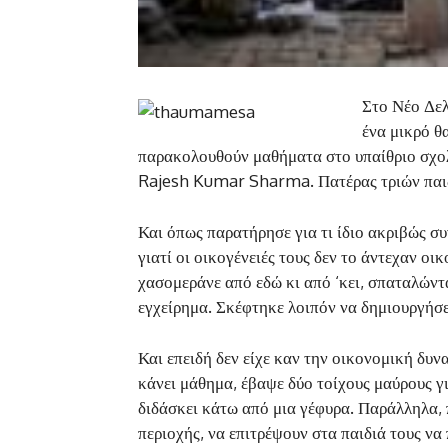
Στο Νέο Δελ
ένα μικρό θ
παρακολουθούν μαθήματα στο υπαίθριο σχολ
Rajesh Kumar Sharma. Πατέρας τριών παιδ
Και όπως παρατήρησε για τι ίδιο ακριβώς συ
γιατί οι οικογένειές τους δεν το άντεχαν ο
χασομεράνε από εδώ κι από ‘κει, σπαταλώντα
εγχείρημα. Σκέφτηκε λοιπόν να δημιουργήσε
Και επειδή δεν είχε καν την οικονομική δυνα
κάνει μάθημα, έβαψε δύο τοίχους μαύρους γι
διδάσκει κάτω από μια γέφυρα. Παράλληλα, π
περιοχής, να επιτρέψουν στα παιδιά τους ν