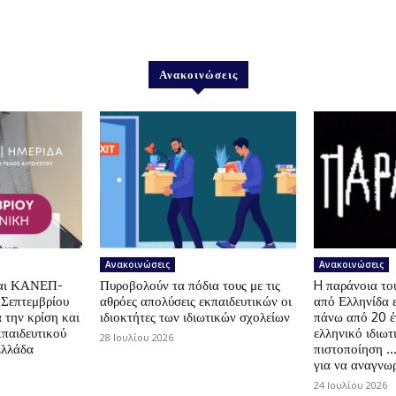
Ανακοινώσεις
Ανακοινώσεις
Ανακοινώσεις
αι ΚΑΝΕΠ-
Πυροβολούν τα πόδια τους με τις
H παράνοια τ
 Σεπτεμβρίου
αθρόες απολύσεις εκπαιδευτικών οι
από Ελληνίδα 
 την κρίση και
ιδιοκτήτες των ιδιωτικών σχολείων
πάνω από 20 έ
κπαιδευτικού
ελληνικό ιδιωτ
28 Ιουλίου 2026
Ελλάδα
πιστοποίηση …
για να αναγνωρ
24 Ιουλίου 2026