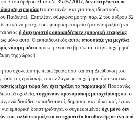
φο 3 του άρθρου 31 του Ν. 3528/2007,
δεν επιτρέπεται σε
α άσκηση εμπορίας
(τούτο ισχύει και για τους ιδιωτικούς
ίου Παιδείας)
.
Επιπλέον, σύμφωνα με την παρ. 2 του άρθρου 32
ιδευτικό να μετέχει σε εμπορική εταιρεία ή κοινοπραξία ή να
εταιρείας
ή διαχειριστής οποιασδήποτε εμπορική εταιρείας
μως μόνο αυτό. Ο εκπαιδευτικός αυτός
απουσίαζε για μεγάλα
ρίς νόμιμη άδεια
προκειμένου να βρίσκεται στην επιχείρησή
άκρη της χώρας!)
η του σχολείου της περιφέρειας όσο και στη Διεύθυνση του
, τόσο της εμπλοκής του εν λόγω με επιχείρηση όσο και των
κανείς μέχρι τώρα δεν έχει πράξει το παραμικρό!
Προφανώς,
ιδιωτικά σχολεία,
τυγχάνουν προνομιακής μεταχείρισης
και ο
όν, ενώ δεκάδες εκπαιδευτικοί, δημόσιοι και ιδιωτικοί, έχουν
ς για εμπορική δραστηριότητα, ο συγκεκριμένος
όχι μόνο δεν
ών του, αλλά ετοιμάζεται να «χριστεί» διευθυντής σε ένα από