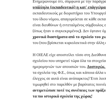
Ενημερώνουμε ότι, σύμφωνα με την παράγρα
υπάλληλο (εκπαιδευτικό) η κατ’ επάγγελμ
εκπαιδευτικούς με διοριστήριο του Υπουργε
του ίδιου νόμου, απαγορεύεται σε κάθε εκπα
είναι διευθύνων ή εντεταλμένος σύμβουλος 
(όπως ήταν ο συγκεκριμένος
)
. Δεν έφτανε ό
χρονικά διαστήματα από το σχολείο του χω
του (που βρίσκεται κυριολεκτικά στην άλλη 
Η ΟΙΕΛΕ είχε αποστείλει τόσο στη Διεύθυνσ
σχολείου που υπηρετεί τώρα όλα τα στοιχεία
ημερομηνιών των απουσιών του.
Δυστυχώς, 
τα σχολεία της Φ.Ε., όπως και κάποια άλλα 
έλεγχος σε αυτά είναι ανύπαρκτος! Έτσι λοιπ
τιμωρηθεί στο παρελθόν με βαρύτατες ποινέ
αντιμετώπισε ποτέ τις συνέπειες των πράξε
τα πιο ιστορικά σχολεία της χώρας!