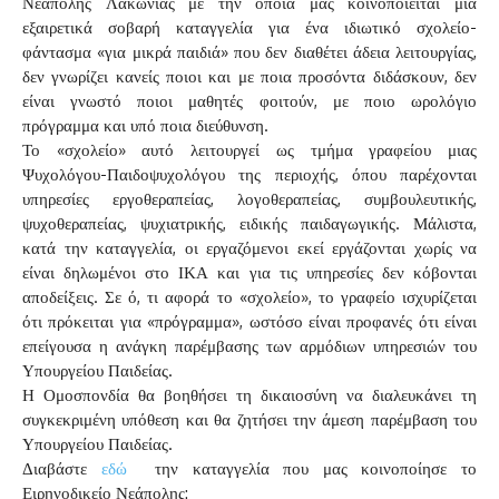
Νεάπολης Λακωνίας με την οποία μας κοινοποιείται μια
εξαιρετικά σοβαρή καταγγελία για ένα ιδιωτικό σχολείο-
φάντασμα «για μικρά παιδιά» που δεν διαθέτει άδεια λειτουργίας,
δεν γνωρίζει κανείς ποιοι και με ποια προσόντα διδάσκουν, δεν
είναι γνωστό ποιοι μαθητές φοιτούν, με ποιο ωρολόγιο
πρόγραμμα και υπό ποια διεύθυνση.
Το «σχολείο» αυτό λειτουργεί ως τμήμα γραφείου μιας
Ψυχολόγου-Παιδοψυχολόγου της περιοχής, όπου παρέχονται
υπηρεσίες εργοθεραπείας, λογοθεραπείας, συμβουλευτικής,
ψυχοθεραπείας, ψυχιατρικής, ειδικής παιδαγωγικής. Μάλιστα,
κατά την καταγγελία, οι εργαζόμενοι εκεί εργάζονται χωρίς να
είναι δηλωμένοι στο ΙΚΑ και για τις υπηρεσίες δεν κόβονται
αποδείξεις. Σε ό, τι αφορά το «σχολείο», το γραφείο ισχυρίζεται
ότι πρόκειται για «πρόγραμμα», ωστόσο είναι προφανές ότι είναι
επείγουσα η ανάγκη παρέμβασης των αρμόδιων υπηρεσιών του
Υπουργείου Παιδείας.
Η Ομοσπονδία θα βοηθήσει τη δικαιοσύνη να διαλευκάνει τη
συγκεκριμένη υπόθεση και θα ζητήσει την άμεση παρέμβαση του
Υπουργείου Παιδείας.
Διαβάστε
εδώ
την καταγγελία που μας κοινοποίησε το
Ειρηνοδικείο Νεάπολης: