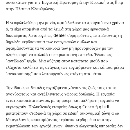
συνδικάτων για την Εργατική Πρωτομαγιά την Κυριακή στις 11 πμ
στην Πλατεία Κλαυθμώνος.
Η νεοφιλελεύθερη ηγεμονία, αφού διέλυσε τα προηγούμενα χρόνια
ό, τι είχε απομείνει από τα λειψά στη χώρα μας εργασιακά
δικαιώματα, λειτουργεί ως dealer συμφερόντων, επιτρέποντας τη
θηριώδη κερδοσκοπία των ενεργειακών ομίλων και
αφαιμάσσοντας τα νοικοκυριά των μη προνομιούχων με τον
πληθωρισμό να καλπάζει σε πρωτοφανή επίπεδα. Έδωσε ως
“αντίδωρο” ψιχία. Μια αύξηση στον κατώτατο μισθό που
ελάχιστα καλύπτει τις ανάγκες των εργαζόμενων και κάποια μέτρα
“ανακούφισης” που λειτουργούν ως στάχτη στα μάτια.
Την ίδια ώρα, δεκάδες εργαζόμενοι χάνουν τις ζωές τους στους
ανοχύρωτους και ανεξέλεγκτους χώρους δουλειάς. Η εργασία
εντατικοποιείται παντού, με τη μαύρη και απλήρωτη εργασία να
κυριαρχούν. Πολυεθνικές εταιρείες όπως η Cosco ή η Lidl
μετατρέπουν σταδιακά τη χώρα σε ειδική οικονομική ζώνη α λα
Μπαγκλαντές αποκομίζοντας τεράστια κέρδη μέσα από την
εκμετάλλευση των εργαζόμενων. Φυσικά ελεγκτικές υπηρεσίες δεν