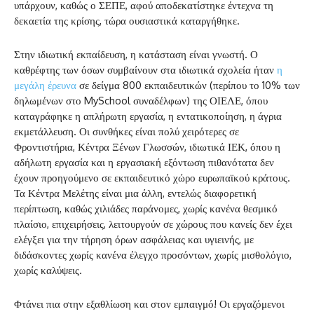
υπάρχουν, καθώς ο ΣΕΠΕ, αφού αποδεκατίστηκε έντεχνα τη
δεκαετία της κρίσης, τώρα ουσιαστικά καταργήθηκε.
Στην ιδιωτική εκπαίδευση, η κατάσταση είναι γνωστή. Ο
καθρέφτης των όσων συμβαίνουν στα ιδιωτικά σχολεία ήταν
η
μεγάλη έρευνα
σε δείγμα 800 εκπαιδευτικών (περίπου το 10% των
δηλωμένων στο MySchool συναδέλφων) της ΟΙΕΛΕ, όπου
καταγράφηκε η απλήρωτη εργασία, η εντατικοποίηση, η άγρια
εκμετάλλευση. Οι συνθήκες είναι πολύ χειρότερες σε
Φροντιστήρια, Κέντρα Ξένων Γλωσσών, ιδιωτικά ΙΕΚ, όπου η
αδήλωτη εργασία και η εργασιακή εξόντωση πιθανότατα δεν
έχουν προηγούμενο σε εκπαιδευτικό χώρο ευρωπαϊκού κράτους.
Τα Κέντρα Μελέτης είναι μια άλλη, εντελώς διαφορετική
περίπτωση, καθώς χιλιάδες παράνομες, χωρίς κανένα θεσμικό
πλαίσιο, επιχειρήσεις, λειτουργούν σε χώρους που κανείς δεν έχει
ελέγξει για την τήρηση όρων ασφάλειας και υγιεινής, με
διδάσκοντες χωρίς κανένα έλεγχο προσόντων, χωρίς μισθολόγιο,
χωρίς καλύψεις.
Φτάνει πια στην εξαθλίωση και στον εμπαιγμό! Οι εργαζόμενοι