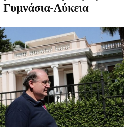
ε Γυμνάσια-Λύκεια