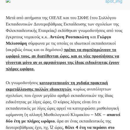
Μετά από αιτήματα της ΟΙΕΛΕ και του ΣΚΦΕ (του Συλλόγου
Εκπαιδευτικών Δευτεροβάθμιας Εκπαίδευσης των σχολείων της
Φιλεκπαιδευτικής Εταιρείας) εκδόθηκαν γνωμοδοτήσεις από τους
έγκριτους νομικούς κ.κ.
Αντώνη Ρουπακιώτη
και
Γιώργο
Μελισσάρη
σύμφωνα με τις οποίες οι ιδιωτικοί εκπαιδευτικοί
(ακριβώς όπως και οι δημόσιοι)
πρέπει να συμπληρώνουν το
ωράριό τους, αν διατίθενται ώρες, και οι νέες προσλήψεις να
γίνονται μόνο αν οι αρχαιότεροι της ίδιας ειδικότητας έχουν
πλήρες ωράριο.
Οι γνωμοδοτήσεις
κονιορτοποιούν τη χυδαία πρακτική
εκμετάλλευσης πολλών ιδιοκτητών
, κυρίως ανυπόληπτων
σχολείων, που έχουν μεγάλο αριθμό εκπαιδευτικών της ίδιας
ειδικότητας με λίγες ώρες. Ο κύριος λόγος είναι ότι ο
εκπαιδευτικός με λίγες ώρες αργεί να κατοχυρώσει μισθολογική
ωρίμανση (η αλλαγή Μισθολογικού Κλιμακίου – ΜΚ –
απαιτεί
δύο έτη με πλήρες ωράριο
, άρα αν ένας εκπαιδευτικός της
δευτεροβάθμιας έχει, πχ, 12 ώρες,
θέλει 4 έτη να περάσει στο