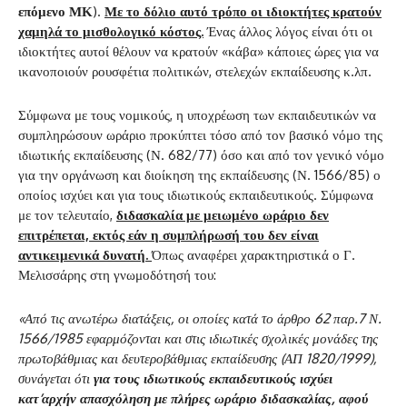
επόμενο ΜΚ
).
Με το δόλιο αυτό τρόπο οι ιδιοκτήτες κρατούν
χαμηλά το μισθολογικό κόστος.
Ένας άλλος λόγος είναι ότι οι
ιδιοκτήτες αυτοί θέλουν να κρατούν «κάβα» κάποιες ώρες για να
ικανοποιούν ρουσφέτια πολιτικών, στελεχών εκπαίδευσης κ.λπ.
Σύμφωνα με τους νομικούς, η υποχρέωση των εκπαιδευτικών να
συμπληρώσουν ωράριο προκύπτει τόσο από τον βασικό νόμο της
ιδιωτικής εκπαίδευσης (Ν. 682/77) όσο και από τον γενικό νόμο
για την οργάνωση και διοίκηση της εκπαίδευσης (Ν. 1566/85) ο
οποίος ισχύει και για τους ιδιωτικούς εκπαιδευτικούς. Σύμφωνα
με τον τελευταίο,
διδασκαλία με μειωμένο ωράριο δεν
επιτρέπεται, εκτός εάν η συμπλήρωσή του δεν είναι
αντικειμενικά δυνατή.
Όπως αναφέρει χαρακτηριστικά ο Γ.
Μελισσάρης στη γνωμοδότησή του:
«Από τις ανωτέρω διατάξεις, οι οποίες κατά το άρθρο 62 παρ.7 Ν.
1566/1985 εφαρμόζονται και στις ιδιωτικές σχολικές μονάδες της
πρωτοβάθμιας και δευτεροβάθμιας εκπαίδευσης (ΑΠ 1820/1999),
συνάγεται ότι
για τους ιδιωτικούς εκπαιδευτικούς ισχύει
κατ’αρχήν απασχόληση με πλήρες ωράριο διδασκαλίας, αφού