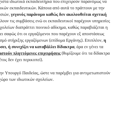
χιστα ιδιωτικά εκπαιδευτήρια που επιχειρούν παρανόμως να
τικών εκπαιδευτικών. Κάποια από αυτά το πράττουν με την
εσιών,
γεγονός παράνομο καθώς δεν ακολουθείται σχετική
ουν τις συμβάσεις ενώ οι εκπαιδευτικοί παρέχουν υπηρεσίες
χολείων διαπράττει ποινικό αδίκημα, καθώς παραβιάζεται η
ει σαφώς ότι οι εργαζόμενοι που παρέχουν εξ αποστάσεως
σμό στήριξης εργαζόμενων (επίδομα Εργάνης). Επιπλέον,
η
ει, ή συνεχίζει να καταβάλλει δίδακτρα
, άρα εν γένει τα
στούν πληττόμενες επιχειρήσεις
(θυμίζουμε ότι τα δίδακτρα
τος δεν έχει περικοπεί).
ην Υπουργό Παιδείας, ώστε να παρέμβει για αντιμετωπιστούν
 χώρο των ιδιωτικών σχολείων.