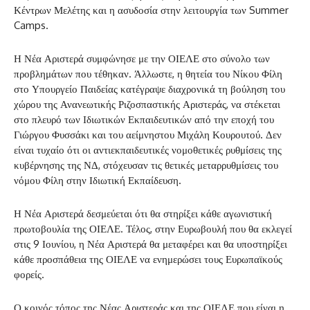
Κέντρων Μελέτης και η ασυδοσία στην λειτουργία των Summer
Camps.
Η Νέα Αριστερά συμφώνησε με την ΟΙΕΛΕ στο σύνολο των
προβλημάτων που τέθηκαν. Άλλωστε, η θητεία του Νίκου Φίλη
στο Υπουργείο Παιδείας κατέγραψε διαχρονικά τη βούληση του
χώρου της Ανανεωτικής Ριζοσπαστικής Αριστεράς, να στέκεται
στο πλευρό των Ιδιωτικών Εκπαιδευτικών από την εποχή του
Γιώργου Φυσσάκι και του αείμνηστου Μιχάλη Κουρουτού. Δεν
είναι τυχαίο ότι οι αντιεκπαιδευτικές νομοθετικές ρυθμίσεις της
κυβέρνησης της ΝΔ, στόχευσαν τις θετικές μεταρρυθμίσεις του
νόμου Φίλη στην Ιδιωτική Εκπαίδευση.
Η Νέα Αριστερά δεσμεύεται ότι θα στηρίξει κάθε αγωνιστική
πρωτοβουλία της ΟΙΕΛΕ. Τέλος, στην Ευρωβουλή που θα εκλεγεί
στις 9 Ιουνίου, η Νέα Αριστερά θα μεταφέρει και θα υποστηρίξει
κάθε προσπάθεια της ΟΙΕΛΕ να ενημερώσει τους Ευρωπαϊκούς
φορείς.
Ο κοινός τόπος της Νέας Αριστεράς και της ΟΙΕΛΕ που είναι η