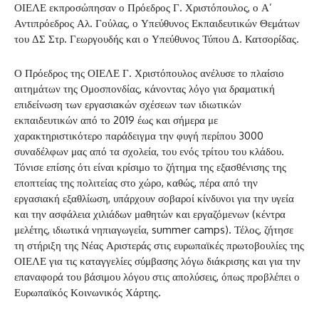
ΟΙΕΛΕ εκπροσώπησαν ο Πρόεδρος Γ. Χριστόπουλος, ο Α’
Αντιπρόεδρος Αλ. Γούλας, ο Υπεύθυνος Εκπαιδευτικών Θεμάτων
του ΔΣ Στρ. Γεωργουδής και ο Υπεύθυνος Τύπου Δ. Κατσορίδας.
Ο Πρόεδρος της ΟΙΕΛΕ Γ. Χριστόπουλος ανέλυσε το πλαίσιο
αιτημάτων της Ομοσπονδίας, κάνοντας λόγο για δραματική
επιδείνωση των εργασιακών σχέσεων των ιδιωτικών
εκπαιδευτικών από το 2019 έως και σήμερα με
χαρακτηριστικότερο παράδειγμα την φυγή περίπου 3000
συναδέλφων μας από τα σχολεία, του ενός τρίτου του κλάδου.
Τόνισε επίσης ότι είναι κρίσιμο το ζήτημα της εξασθένισης της
εποπτείας της πολιτείας στο χώρο, καθώς, πέρα από την
εργασιακή εξαθλίωση, υπάρχουν σοβαροί κίνδυνοι για την υγεία
και την ασφάλεια χιλιάδων μαθητών και εργαζόμενων (κέντρα
μελέτης, ιδιωτικά νηπιαγωγεία, summer camps). Τέλος, ζήτησε
τη στήριξη της Νέας Αριστεράς στις ευρωπαϊκές πρωτοβουλίες της
ΟΙΕΛΕ για τις καταγγελίες σύμβασης λόγω διάκρισης και για την
επαναφορά του βάσιμου λόγου στις απολύσεις, όπως προβλέπει ο
Ευρωπαϊκός Κοινωνικός Χάρτης.